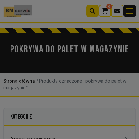
0
Wyszukiwarka
produktów
POKRYWA DO PALET W MAGAZYNIE
Moje konto
Koszyk (0)
Kontakt
22 633 33 11
Strona główna
/
Produkty oznaczone “pokrywa do palet w
magazynie”
KATEGORIE