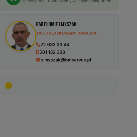
Zamów teraz - dostarczymy własnym transportem
Bartłomiej Myszak
TWÓJ DEDYKOWANY DORADCA
22 633 33 44
501 132 333
b.myszak@bmserwis.pl