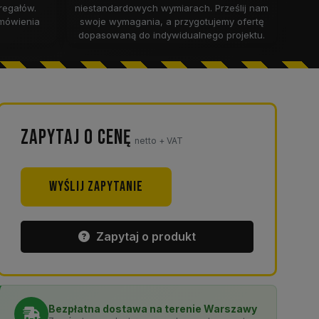
 regałów.
niestandardowych wymiarach. Prześlij nam
umówienia
swoje wymagania, a przygotujemy ofertę
dopasowaną do indywidualnego projektu.
ZAPYTAJ O CENĘ
netto + VAT
WYŚLIJ ZAPYTANIE
Zapytaj o produkt
Bezpłatna dostawa na terenie Warszawy