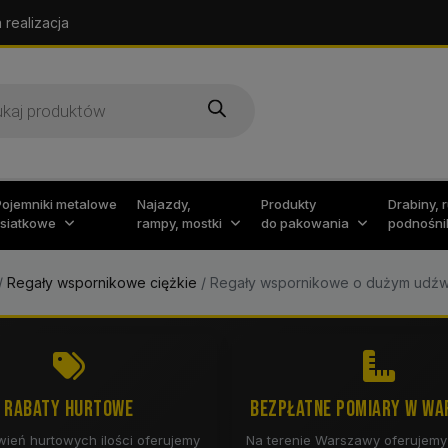
 realizacja
arka
w
Pojemniki metalowe
Najazdy,
Produkty
Drabiny, 
i siatkowe
rampy, mostki
do pakowania
podnośni
/
Regały wspornikowe ciężkie
/
Regały wspornikowe o dużym udźw
RABATY HURTOWE
BEZPŁATNE POMIARY W WA
ień hurtowych ilości oferujemy
Na terenie Warszawy oferujemy