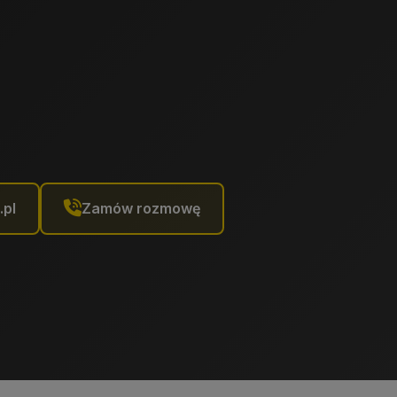
.pl
Zamów rozmowę