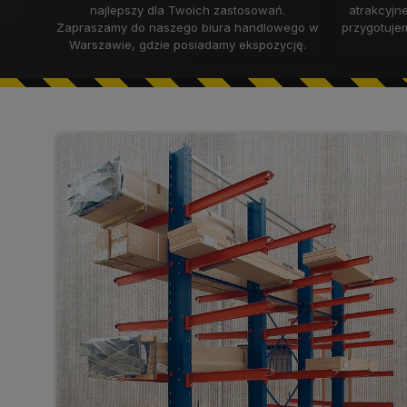
najlepszy dla Twoich zastosowań.
atrakcyjne
Zapraszamy do naszego biura handlowego w
przygotuje
Warszawie, gdzie posiadamy ekspozycję.