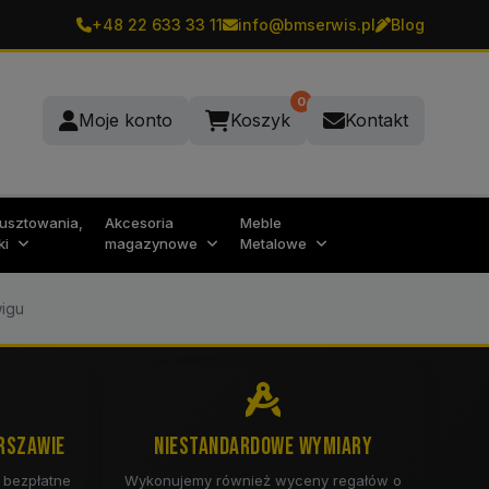
+48 22 633 33 11
info@bmserwis.pl
Blog
0
Moje konto
Koszyk
Kontakt
rusztowania,
Akcesoria
Meble
ki
magazynowe
Metalowe
igu
RSZAWIE
NIESTANDARDOWE WYMIARY
 bezpłatne
Wykonujemy również wyceny regałów o