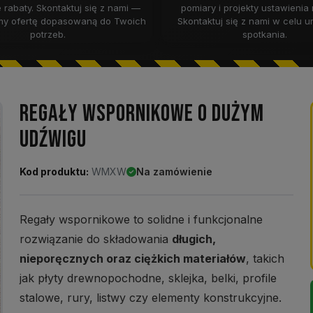
 rabaty. Skontaktuj się z nami —
pomiary i projekty ustawienia
my ofertę dopasowaną do Twoich
Skontaktuj się z nami w celu 
potrzeb.
spotkania.
REGAŁY WSPORNIKOWE O DUŻYM
UDŹWIGU
Kod produktu:
WMXW
Na zamówienie
Regały wspornikowe to solidne i funkcjonalne
rozwiązanie do składowania
długich,
nieporęcznych oraz ciężkich materiałów
, takich
jak płyty drewnopochodne, sklejka, belki, profile
stalowe, rury, listwy czy elementy konstrukcyjne.