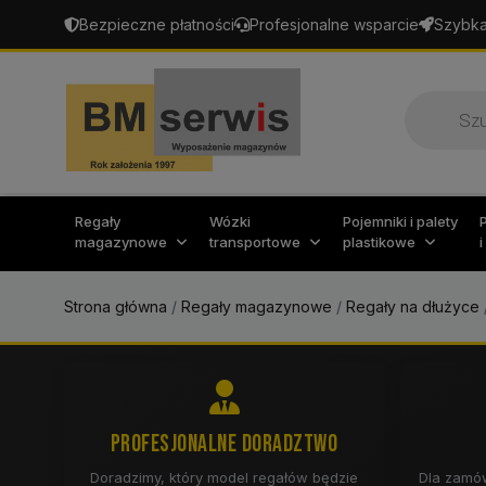
Bezpieczne płatności
Profesjonalne wsparcie
Szybka
Wyszukiw
produktó
Regały
Wózki
Pojemniki i palety
magazynowe
transportowe
plastikowe
Strona główna
/
Regały magazynowe
/
Regały na dłużyce
PROFESJONALNE DORADZTWO
Doradzimy, który model regałów będzie
Dla zamów