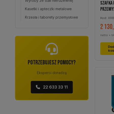
Wyroby ze stali nierdzewnej
SZAFKA
PRZEMY
Kasetki i apteczki metalowe
Krzesła i taborety przemysłowe
Kod: XR
2 130
netto + V
Dod
ko
POTRZEBUJESZ POMOCY?
Eksperci doradzą
22 633 33 11