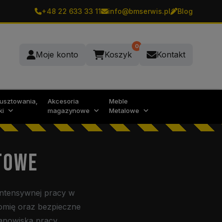
+48 22 633 33 11
info@bmserwis.pl
Blog
0
Moje konto
Koszyk
Kontakt
rusztowania,
Akcesoria
Meble
ki
magazynowe
Metalowe
ATOWE
intensywnej pracy w
omię oraz bezpieczne
anowiska pracy.