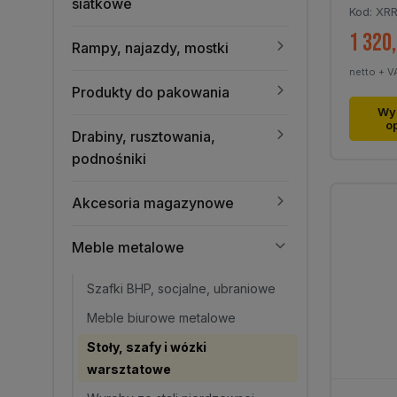
siatkowe
Kod: XR
1 320
Rampy, najazdy, mostki
netto + V
Produkty do pakowania
Ten
Wy
o
produk
Drabiny, rusztowania,
ma
podnośniki
wiele
warian
Akcesoria magazynowe
Opcje
można
Meble metalowe
wybra
na
Szafki BHP, socjalne, ubraniowe
stronie
Meble biurowe metalowe
produk
Stoły, szafy i wózki
warsztatowe