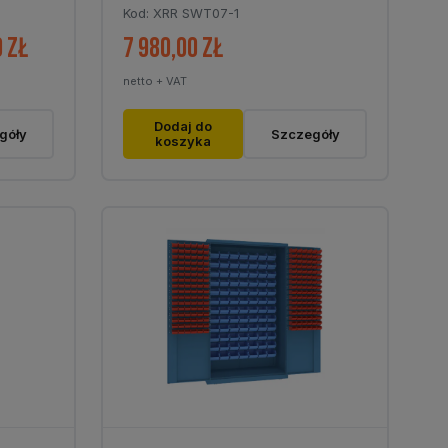
Kod: XRR SWT07-1
0
zł
7 980,00
zł
Zakres
cen:
netto + VAT
od
1
Dodaj do
góły
Szczegóły
koszyka
090,00 zł
do
3
430,00 zł