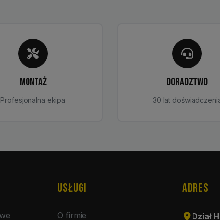
MONTAŻ
DORADZTWO
Profesjonalna ekipa
30 lat doświadczeni
USŁUGI
ADRES
owe
O firmie
Dział H