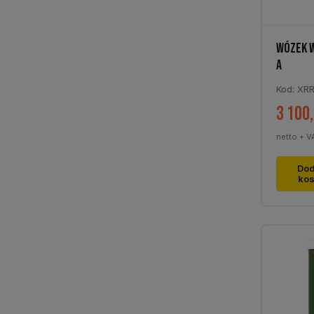
WÓZEK 
A
Kod: XR
3 100
netto + V
Dod
ko