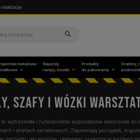
 realizacja
arka
w
Pojemniki metalowe
Najazdy,
Produkty
Drabiny, 
i siatkowe
rampy, mostki
do pakowania
podnośni
Y, SZAFY I WÓZKI WARSZT
to wytrzymałe i funkcjonalne wyposażenie stworzone do 
nach i strefach serwisowych. Zapewniają porządek, ergon
 narzędzi i akcesoriów, ułatwiając organizację każdego st