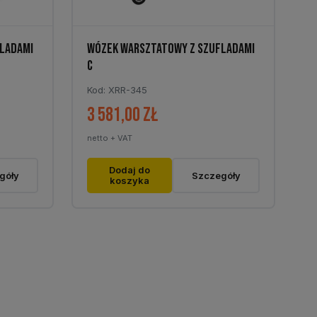
LADAMI
WÓZEK WARSZTATOWY Z SZUFLADAMI
C
Kod: XRR-345
3 581,00
zł
netto + VAT
Dodaj do
góły
Szczegóły
koszyka