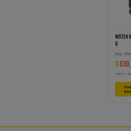
WÓZEK 
D
Kod: XR
1 630
netto + V
Dod
ko