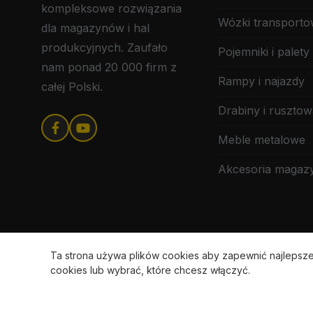
kompleksowe rozwiązania
Wózki transport
dla magazynów i hal
produkcyjnych. Zaufało
Pojemniki i palety
nam ponad 20 000 firm z
Rampy i najazdy
całej Polski.
Drabiny i rusztow
Meble metalowe
Akcesoria maga
Ta strona używa plików cookies aby zapewnić najleps
cookies lub wybrać, które chcesz włączyć.
Pol