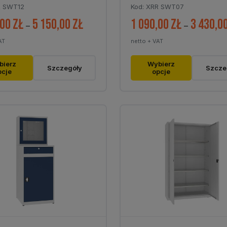
R SWT12
Kod: XRR SWT07
,00
zł
5 150,00
zł
1 090,00
zł
3 430,0
Zakres
–
–
cen:
AT
netto + VAT
od
Ten
1
bierz
Wybierz
Szczegóły
Szcze
pcje
opcje
t
produkt
320,00 zł
ma
do
wiele
5
tów.
wariantów.
150,00 zł
Opcje
można
ć
wybrać
na
stronie
tu
produktu