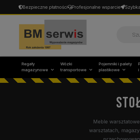
Bezpieczne płatności
Profesjonalne wsparcie
Szybka
Wyszukiw
produktó
Regały
Wózki
Pojemniki i palety
magazynowe
transportowe
plastikowe
STOŁ
Meble warsztatowe 
warsztatach, magazy
przechowywanie