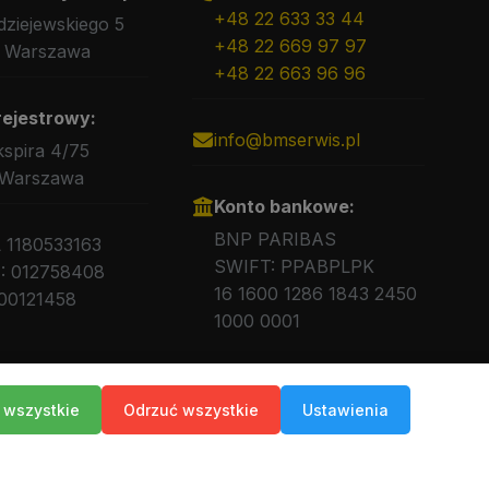
+48 22 633 33 44
rdziejewskiego 5
+48 22 669 97 97
 Warszawa
+48 22 663 96 96
rejestrowy:
info@bmserwis.pl
kspira 4/75
 Warszawa
Konto bankowe:
BNP PARIBAS
L 1180533163
SWIFT: PPABPLPK
 012758408
16 1600 1286 1843 2450
00121458
1000 0001
 wszystkie
Odrzuć wszystkie
Ustawienia
ny