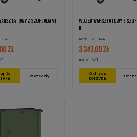
WARSZTATOWY Z SZUFLADAMI
WÓZEK WARSZTATOWY Z SZUF
B
R-343
Kod: XRR-344
,00
zł
3 340,00
zł
AT
netto + VAT
aj do
Dodaj do
Szczegóły
Szcze
szyka
koszyka