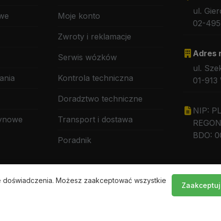
ul. Gie
owe
Moje konto
02-495
Zwroty i reklamacje
Adres 
Serwis wózków
ul. Sze
ania
Kontrola techniczna
01-913
Doradztwo techniczne
NIP: P
zynowe
Transport i dostawa
REGON:
BDO: 0
Poradnik
ze doświadczenia. Możesz zaakceptować wszystkie
Zaakceptuj
© 2026 BM Serwis. Wszystkie prawa zastrzeżone.
ityka prywatności
Regulamin
RODO
Mapa stro