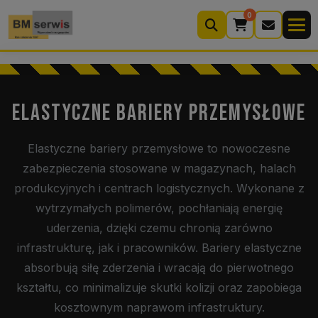
0
Wyszukiwarka
produktów
ELASTYCZNE BARIERY PRZEMYSŁOWE
Moje konto
Koszyk (0)
Elastyczne bariery przemysłowe to nowoczesne
zabezpieczenia stosowane w magazynach, halach
Kontakt
22 633 33 11
produkcyjnych i centrach logistycznych. Wykonane z
wytrzymałych polimerów, pochłaniają energię
uderzenia, dzięki czemu chronią zarówno
infrastrukturę, jak i pracowników. Bariery elastyczne
absorbują siłę zderzenia i wracają do pierwotnego
kształtu, co minimalizuje skutki kolizji oraz zapobiega
kosztownym naprawom infrastruktury.