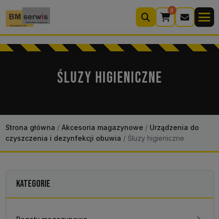
0
Wyszukiwarka
produktów
ŚLUZY HIGIENICZNE
Moje konto
Koszyk (0)
Kontakt
22 633 33 11
Strona główna
/
Akcesoria magazynowe
/
Urządzenia do
czyszczenia i dezynfekcji obuwia
/
Śluzy higieniczne
KATEGORIE