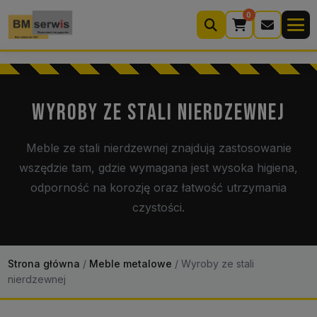
0
Wyszukiwarka
produktów
WYROBY ZE STALI NIERDZEWNEJ
Moje konto
Koszyk (0)
Meble ze stali nierdzewnej znajdują zastosowanie
wszędzie tam, gdzie wymagana jest wysoka higiena,
Kontakt
22 633 33 11
odporność na korozję oraz łatwość utrzymania
czystości.
Strona główna
/
Meble metalowe
/
Wyroby ze stali
nierdzewnej