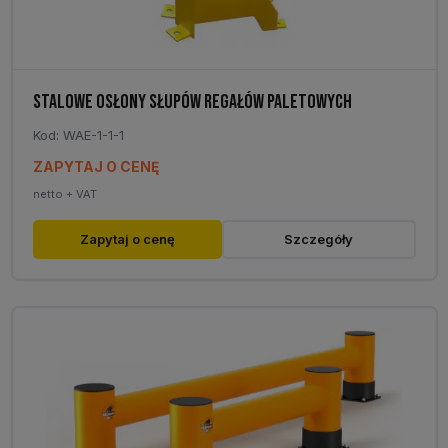
STALOWE OSŁONY SŁUPÓW REGAŁÓW PALETOWYCH
Kod: WAE-1-1-1
ZAPYTAJ O CENĘ
netto + VAT
Ten
Zapytaj o cenę
Szczegóły
produkt
ma
wiele
wariantów.
Opcje
można
wybrać
na
stronie