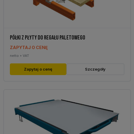
produktu
PÓŁKI Z PŁYTY DO REGAŁU PALETOWEGO
ZAPYTAJ O CENĘ
netto + VAT
Ten
Zapytaj o cenę
Szczegóły
produkt
ma
wiele
wariantów.
Opcje
można
wybrać
na
stronie
produktu