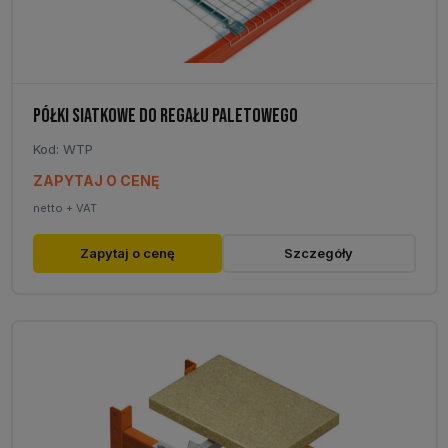
produktu
PÓŁKI SIATKOWE DO REGAŁU PALETOWEGO
Kod: WTP
ZAPYTAJ O CENĘ
netto + VAT
Ten
Zapytaj o cenę
Szczegóły
produkt
ma
wiele
wariantów.
Opcje
można
wybrać
na
stronie