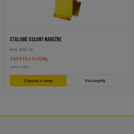
produktu
STALOWE OSŁONY NAROŻNE
Kod: WAE-12
ZAPYTAJ O CENĘ
netto + VAT
Ten
Zapytaj o cenę
Szczegóły
produkt
ma
wiele
wariantów.
Opcje
można
wybrać
na