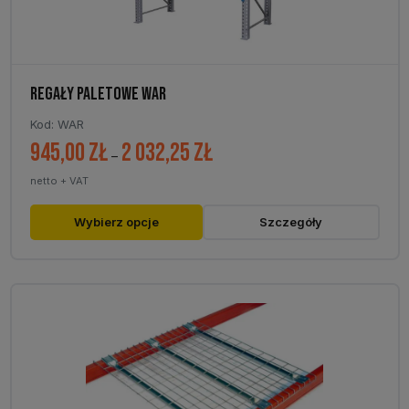
REGAŁY PALETOWE WAR
Kod: WAR
945,00
zł
2 032,25
zł
Zakres
–
cen:
netto + VAT
od
945,00 zł
Ten
Wybierz opcje
Szczegóły
do
produkt
2
ma
032,25 zł
wiele
wariantów.
Opcje
można
wybrać
na
stronie