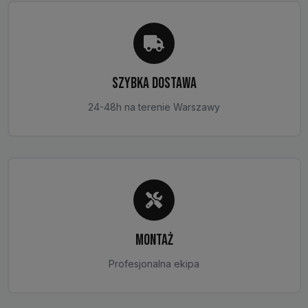
stronie
produktu
SZYBKA DOSTAWA
24-48h na terenie Warszawy
MONTAŻ
Profesjonalna ekipa