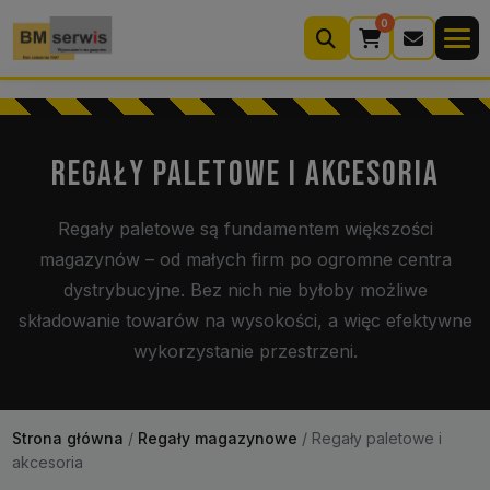
0
Wyszukiwarka
produktów
REGAŁY PALETOWE I AKCESORIA
Moje konto
Koszyk (0)
Regały paletowe są fundamentem większości
magazynów – od małych firm po ogromne centra
Kontakt
22 633 33 11
dystrybucyjne. Bez nich nie byłoby możliwe
składowanie towarów na wysokości, a więc efektywne
wykorzystanie przestrzeni.
Strona główna
/
Regały magazynowe
/
Regały paletowe i
akcesoria