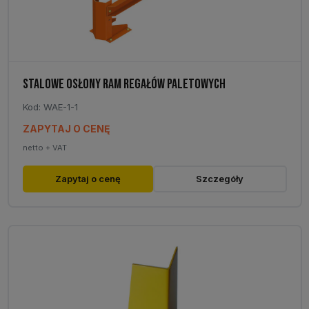
STALOWE OSŁONY RAM REGAŁÓW PALETOWYCH
Kod: WAE-1-1
ZAPYTAJ O CENĘ
netto + VAT
Ten
Zapytaj o cenę
Szczegóły
produkt
ma
wiele
wariantów.
Opcje
można
wybrać
na
stronie