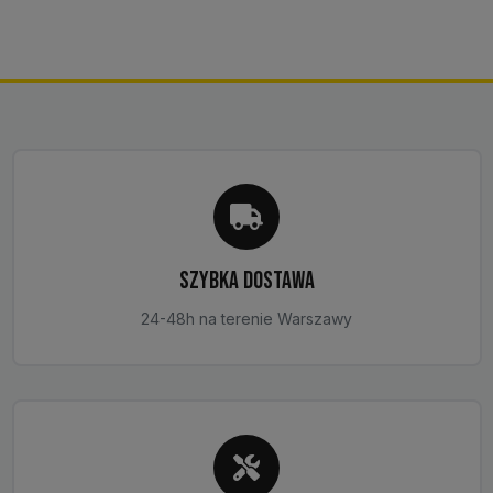
590,00 zł
wiele
wariantów.
Opcje
można
wybrać
na
stronie
produktu
SZYBKA DOSTAWA
24-48h na terenie Warszawy