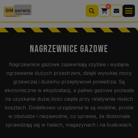
0
Wyszukiwarka
produktów
NAGRZEWNICE GAZOWE
Moje konto
Koszyk (0)
Nagrzewnice gazowe zapewniają szybkie i wydajne
ogrzewanie dużych przestrzeni, dzięki wysokiej mocy
Kontakt
22 633 33 11
grzewczej i dużemu przepływowi powietrza. Są
ekonomiczne w eksploatacji, a paliwo gazowe pozwala
na uzyskanie dużej ilości ciepła przy relatywnie niskich
kosztach. Dodatkowo urządzenia te są mobilne, proste
w obsłudze i niezawodne, co sprawia, że doskonale
sprawdzają się w halach, magazynach i na budowach.