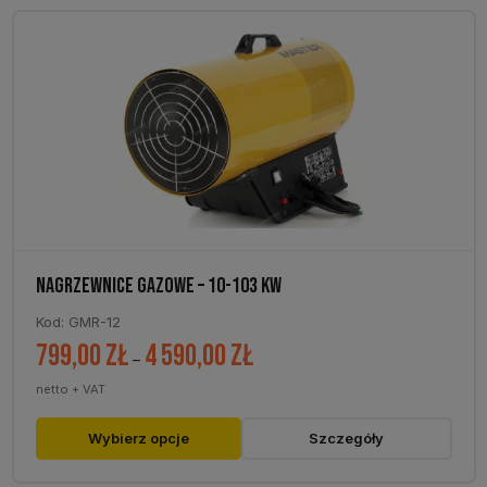
NAGRZEWNICE GAZOWE – 10-103 KW
Kod: GMR-12
799,00
zł
4 590,00
zł
Zakres
–
cen:
netto + VAT
od
799,00 zł
Ten
Wybierz opcje
Szczegóły
do
produkt
4
ma