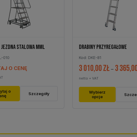
na
stronie
tu
produktu
 JEZDNA STALOWA MML
DRABINY PRZYREGAŁOWE
L-010
Kod: DKE-81
3 010,00
zł
3 365,0
AJ O CENĘ
–
AT
netto + VAT
Ten
ytaj o
Wybierz
Szczegóły
Szcze
enę
opcje
produkt
ma
wiele
wariantów.
Opcje
można