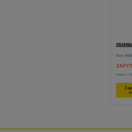
na
stronie
produk
DRABINA
Kod: MM
ZAPYT
netto + V
Zap
c