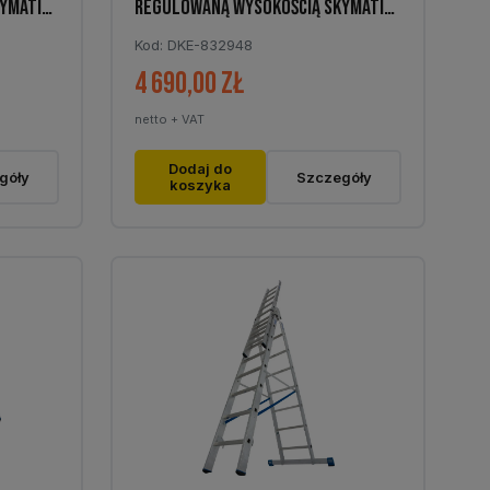
YMATIC
REGULOWANĄ WYSOKOŚCIĄ SKYMATIC
1×5-9
Kod: DKE-832948
4 690,00
zł
netto + VAT
Dodaj do
góły
Szczegóły
koszyka