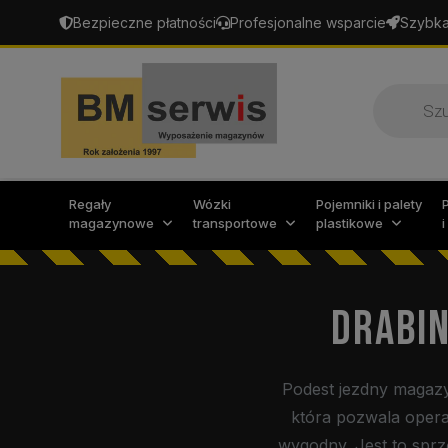
Bezpieczne płatności
Profesjonalne wsparcie
Szybka
Wyszukiw
produktó
Regały
Wózki
Pojemniki i palety
magazynowe
transportowe
plastikowe
DRABIN
Podest jezdny magaz
która pozwala oper
wygodny. Jest to sprz