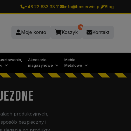
+48 22 633 33 11
info@bmserwis.pl
Blog
0
Moje konto
Koszyk
Kontakt
rusztowania,
Akcesoria
Meble
ki
magazynowe
Metalowe
 JEZDNE
alach produkcyjnych,
sposób bezpieczny i
s sięgania po produkty