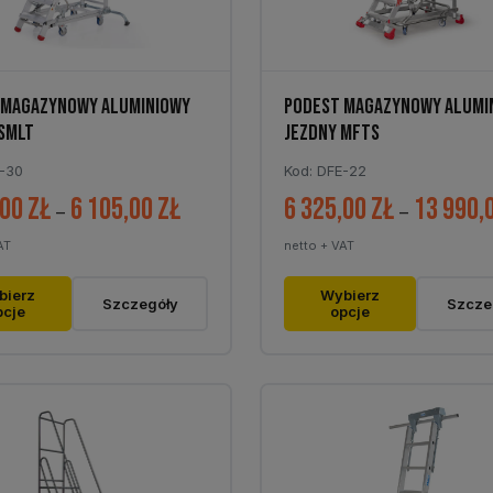
tu
produktu
 MAGAZYNOWY ALUMINIOWY
PODEST MAGAZYNOWY ALUMI
SMLT
JEZDNY MFTS
E-30
Kod: DFE-22
,00
zł
6 105,00
zł
6 325,00
zł
13 990,
Zakres
–
–
cen:
AT
netto + VAT
od
Ten
4
bierz
Wybierz
Szczegóły
Szcze
pcje
opcje
t
produkt
711,00 zł
ma
do
wiele
6
tów.
wariantów.
105,00 zł
Opcje
można
ć
wybrać