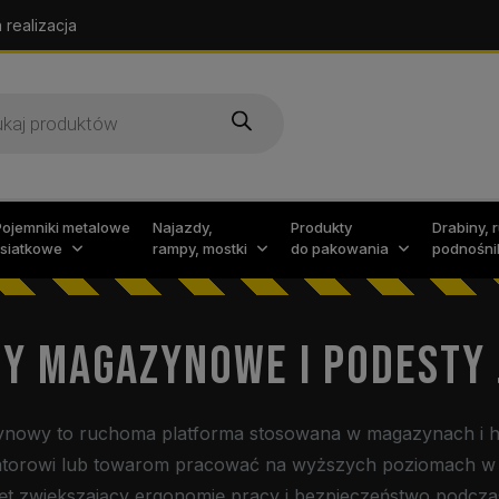
 realizacja
arka
w
Pojemniki metalowe
Najazdy,
Produkty
Drabiny, 
i siatkowe
rampy, mostki
do pakowania
podnośni
Y MAGAZYNOWE I PODESTY
ynowy to ruchoma platforma stosowana w magazynach i h
atorowi lub towarom pracować na wyższych poziomach w 
ęt zwiększający ergonomię pracy i bezpieczeństwo podcza