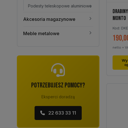
Podesty teleskopowe aluminiowe
DRABINY
MONTO
Akcesoria magazynowe
Kod: DK
Meble metalowe
190,0
netto + V
Ten
Wy
o
produk
ma
wiele
POTRZEBUJESZ POMOCY?
warian
Opcje
Eksperci doradzą
można
wybra
22 633 33 11
na
stronie