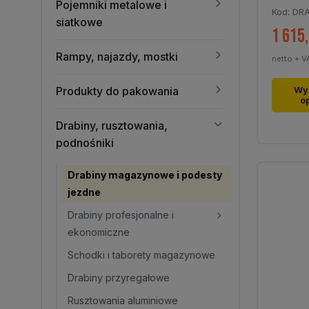
Pojemniki metalowe i
Kod: DR
siatkowe
1 615
Rampy, najazdy, mostki
netto + V
Ten
Produkty do pakowania
Wy
o
produk
ma
Drabiny, rusztowania,
wiele
podnośniki
warian
Opcje
Drabiny magazynowe i podesty
można
jezdne
wybra
Drabiny profesjonalne i
na
ekonomiczne
stronie
Schodki i taborety magazynowe
produk
Drabiny przyregałowe
Rusztowania aluminiowe