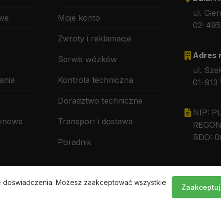
ul. Gie
owe
Moje konto
02-495
Zwroty i reklamacje
Adres 
Serwis wózków
ul. Sze
ania
Kontrola techniczna
01-913
Doradztwo techniczne
NIP: P
zynowe
Transport i dostawa
REGON:
BDO: 0
Poradnik
ze doświadczenia. Możesz zaakceptować wszystkie
Zaakceptuj
© 2026 BM Serwis. Wszystkie prawa zastrzeżone.