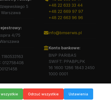
+48 22 633 33 44
rdziejewskiego 5
+48 22 669 97 97
 Warszawa
+48 22 663 96 96
rejestrowy:
info@bmserwis.pl
kspira 4/75
 Warszawa
Konto bankowe:
BNP PARIBAS
L 1180533163
SWIFT: PPABPLPK
 012758408
16 1600 1286 1843 2450
00121458
1000 0001
 wszystkie
Odrzuć wszystkie
Ustawienia