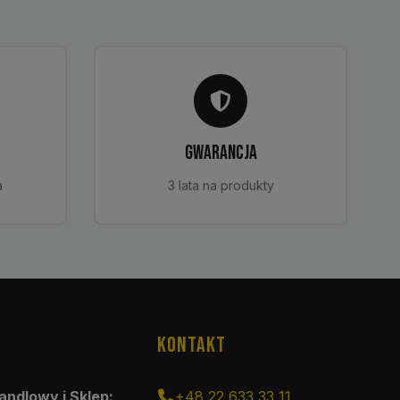
GWARANCJA
a
3 lata na produkty
KONTAKT
andlowy i Sklep:
+48 22 633 33 11