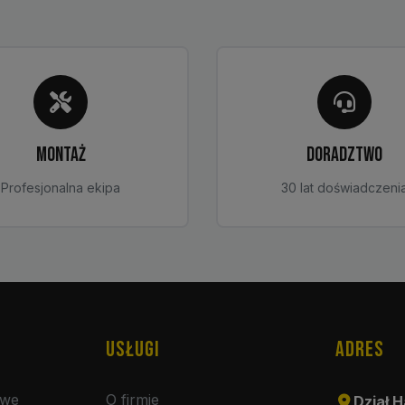
wybrać
na
stronie
produktu
MONTAŻ
DORADZTWO
Profesjonalna ekipa
30 lat doświadczeni
USŁUGI
ADRES
owe
O firmie
Dział H