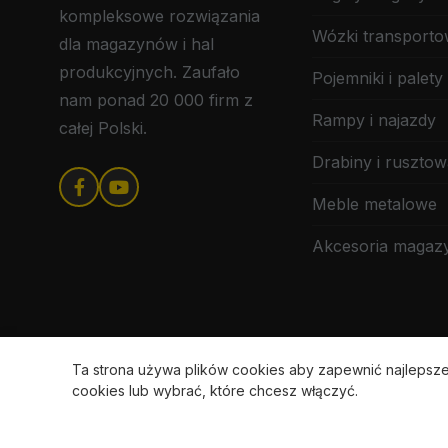
kompleksowe rozwiązania
Wózki transport
dla magazynów i hal
produkcyjnych. Zaufało
Pojemniki i palety
nam ponad 20 000 firm z
Rampy i najazdy
całej Polski.
Drabiny i rusztow
Meble metalowe
Akcesoria maga
Ta strona używa plików cookies aby zapewnić najleps
cookies lub wybrać, które chcesz włączyć.