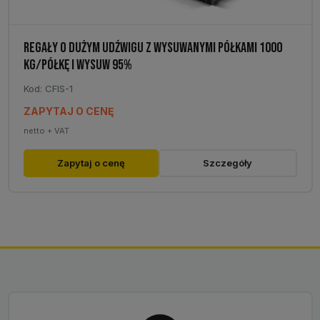
REGAŁY O DUŻYM UDŹWIGU Z WYSUWANYMI PÓŁKAMI 1000
KG/PÓŁKĘ I WYSUW 95%
Kod: CFIS-1
ZAPYTAJ O CENĘ
netto + VAT
Ten
Zapytaj o cenę
Szczegóły
produkt
ma
wiele
wariantów.
Opcje
można
wybrać
na
stronie
produktu