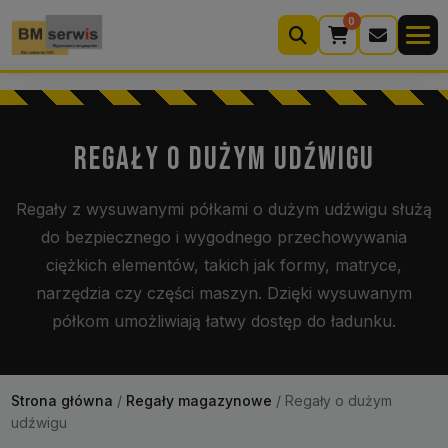
0
Wyszukiwarka
produktów
REGAŁY O DUŻYM UDŹWIGU
Moje konto
Koszyk (0)
Regały z wysuwanymi półkami o dużym udźwigu służą
do bezpiecznego i wygodnego przechowywania
Kontakt
22 633 33 11
ciężkich elementów, takich jak formy, matryce,
narzędzia czy części maszyn. Dzięki wysuwanym
półkom umożliwiają łatwy dostęp do ładunku.
Strona główna
/
Regały magazynowe
/
Regały o dużym
udźwigu