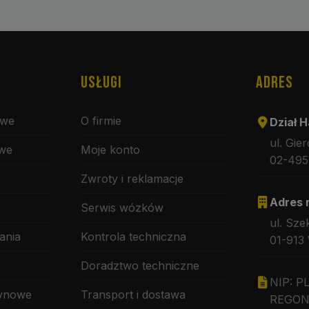
USŁUGI
ADRES
owe
O firmie
Dział H
ul. Gie
owe
Moje konto
02-495
Zwroty i reklamacje
Adres 
Serwis wózków
ul. Sze
ania
Kontrola techniczna
01-913
Doradztwo techniczne
NIP: P
zynowe
Transport i dostawa
REGON: