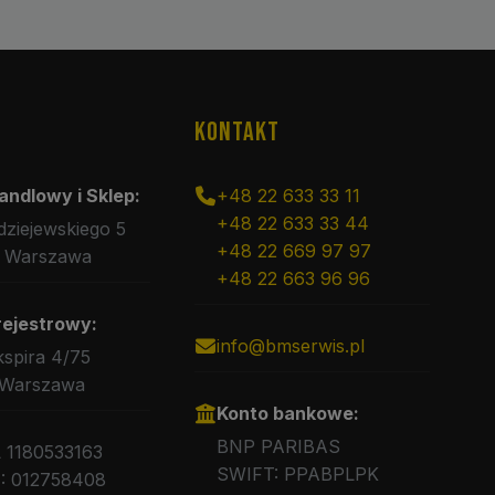
KONTAKT
andlowy i Sklep:
+48 22 633 33 11
+48 22 633 33 44
rdziejewskiego 5
+48 22 669 97 97
 Warszawa
+48 22 663 96 96
rejestrowy:
info@bmserwis.pl
kspira 4/75
 Warszawa
Konto bankowe:
BNP PARIBAS
L 1180533163
SWIFT: PPABPLPK
 012758408