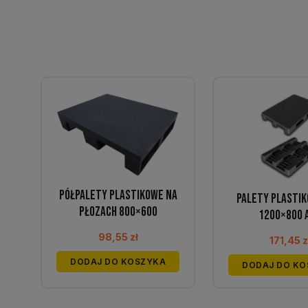
Półpalety plastikowe na
Palety plastik
płozach 800×600
1200×800 
98,55
zł
171,45
z
DODAJ DO KOSZYKA
DODAJ DO KO