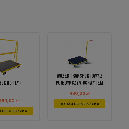
Wózek transportowy z
pojedynczym uchwytem
zek do płyt
490,00
zł
 390,00
zł
DODAJ DO KOSZYKA
J DO KOSZYKA