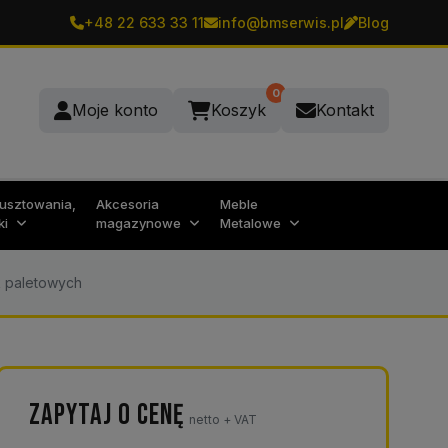
+48 22 633 33 11
info@bmserwis.pl
Blog
0
Moje konto
Koszyk
Kontakt
rusztowania,
Akcesoria
Meble
ki
magazynowe
Metalowe
 paletowych
ZAPYTAJ O CENĘ
netto + VAT