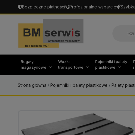
Bezpieczne płatności
Profesjonalne wsparcie
Szybka
Wyszukiw
produktó
Regały
Wózki
Pojemniki i palety
magazynowe
transportowe
plastikowe
Strona główna
/
Pojemniki i palety plastikowe
/
Palety plas