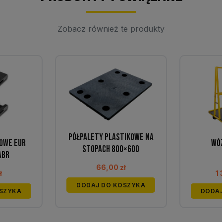
Zobacz również te produkty
Półpalety plastikowe na
owe EUR
Wó
stopach 800×600
ABR
66,00
zł
ł
1
DODAJ DO KOSZYKA
SZYKA
DODA