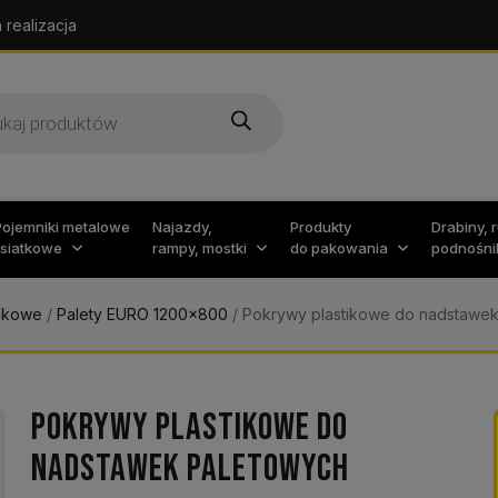
 realizacja
arka
w
Pojemniki metalowe
Najazdy,
Produkty
Drabiny, 
i siatkowe
rampy, mostki
do pakowania
podnośni
tikowe
/
Palety EURO 1200x800
/
Pokrywy plastikowe do nadstawek
POKRYWY PLASTIKOWE DO
NADSTAWEK PALETOWYCH