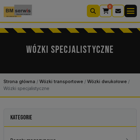
0
Wyszukiwarka
produktów
WÓZKI SPECJALISTYCZNE
Moje konto
Koszyk (0)
Kontakt
22 633 33 11
Strona główna
/
Wózki transportowe
/
Wózki dwukołowe
/
Wózki specjalistyczne
KATEGORIE