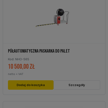
można
wybrać
na
stronie
produktu
PÓŁAUTOMATYCZNA PASKARKA DO PALET
Kod: NHO-565
10 500,00
zł
netto + VAT
Dodaj do koszyka
Szczegóły