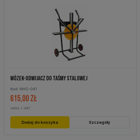
859,00 zł
wariantów.
Opcje
można
wybrać
na
stronie
produktu
WÓZEK-ODWIJACZ DO TAŚMY STALOWEJ
Kod: NHO-041
615,00
zł
netto + VAT
Dodaj do koszyka
Szczegóły