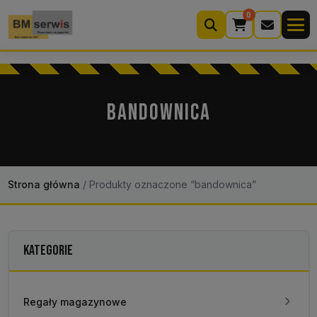
0
Wyszukiwarka
produktów
BANDOWNICA
Moje konto
Koszyk (0)
Kontakt
22 633 33 11
Strona główna
/
Produkty oznaczone “bandownica”
KATEGORIE
Regały magazynowe