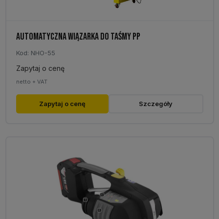
AUTOMATYCZNA WIĄZARKA DO TAŚMY PP
Kod: NHO-55
Zapytaj o cenę
netto + VAT
Ten
Zapytaj o cenę
Szczegóły
produkt
ma
wiele
wariantów.
Opcje
można
wybrać
na
stronie
produktu