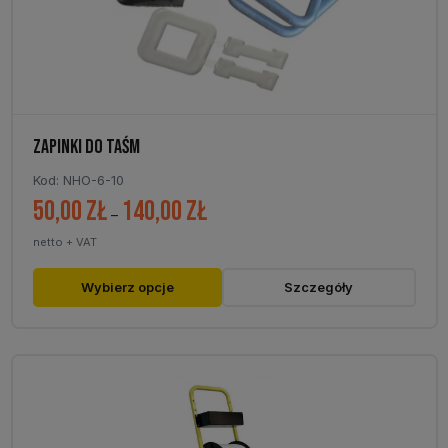
stronie
produktu
ZAPINKI DO TAŚM
Kod: NHO-6-10
50,00
zł
140,00
zł
Zakres
–
cen:
netto + VAT
od
50,00 zł
Ten
Wybierz opcje
Szczegóły
do
produkt
140,00 zł
ma
wiele
wariantów.
Opcje
można
wybrać