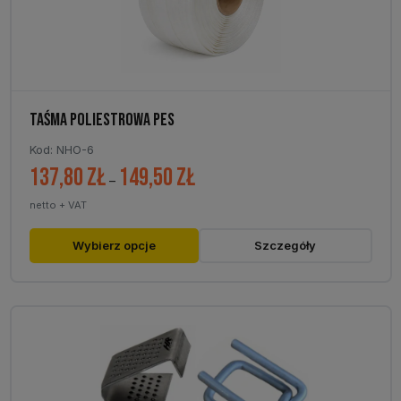
stronie
produktu
TAŚMA POLIESTROWA PES
Kod: NHO-6
137,80
zł
149,50
zł
Zakres
–
cen:
netto + VAT
od
137,80 zł
Ten
Wybierz opcje
Szczegóły
do
produkt
149,50 zł
ma
wiele
wariantów.
Opcje
można
wybrać
na