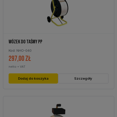
na
stronie
produktu
WÓZEK DO TAŚMY PP
Kod: NHO-040
297,00
zł
netto + VAT
Dodaj do koszyka
Szczegóły