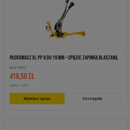
PASKOWACZ XL PP 9 DO 19 MM – SPIĘCIE ZAPINKĄ BLASZANĄ
Kod: NHO
418,50
zł
netto + VAT
Ten
Wybierz opcje
Szczegóły
produkt
ma
wiele
wariantów.
Opcje