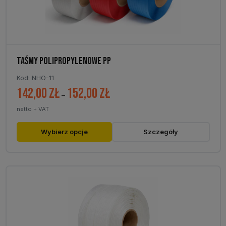
produktu
TAŚMY POLIPROPYLENOWE PP
Kod: NHO-11
142,00
zł
152,00
zł
Zakres
–
cen:
netto + VAT
od
142,00 zł
Ten
Wybierz opcje
Szczegóły
do
produkt
152,00 zł
ma
wiele
wariantów.
Opcje
można
wybrać
na