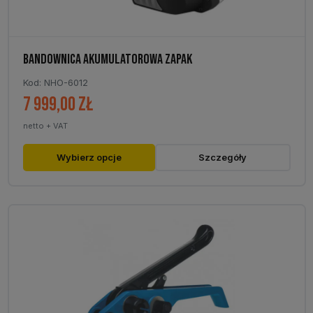
BANDOWNICA AKUMULATOROWA ZAPAK
Kod: NHO-6012
7 999,00
zł
netto + VAT
Ten
Wybierz opcje
Szczegóły
produkt
ma
wiele
wariantów.
Opcje
można
wybrać
na
stronie
produktu