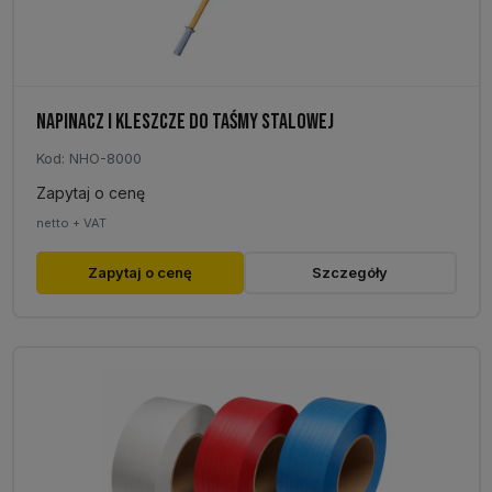
NAPINACZ I KLESZCZE DO TAŚMY STALOWEJ
Kod: NHO-8000
Zapytaj o cenę
netto + VAT
Ten
Zapytaj o cenę
Szczegóły
produkt
ma
wiele
wariantów.
Opcje
można
wybrać
na
stronie