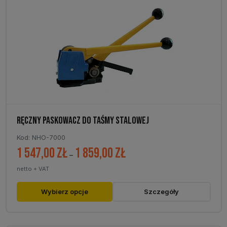
RĘCZNY PASKOWACZ DO TAŚMY STALOWEJ
Kod: NHO-7000
1 547,00
zł
1 859,00
zł
Zakres
–
cen:
netto + VAT
od
1
Ten
Wybierz opcje
Szczegóły
547,00 zł
produkt
do
ma
1
wiele