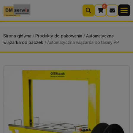
0
Wyszukiwarka
produktów
Strona główna
/
Produkty do pakowania
/
Automatyczna
wiązarka do paczek
/
Automatyczna wiązarka do taśmy PP
Moje konto
Koszyk (0)
Kontakt
22 633 33 11