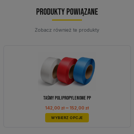
Produkty powiązane
Zobacz również te produkty
Taśmy polipropylenowe PP
Zakres
–
142,00
zł
152,00
zł
cen:
Ten
WYBIERZ OPCJE
od
produkt
142,00 zł
ma
do