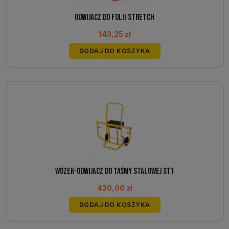
produktu
Odwijacz do folii stretch
143,25
zł
DODAJ DO KOSZYKA
Wózek-odwijacz do taśmy stalowej ST1
430,00
zł
DODAJ DO KOSZYKA