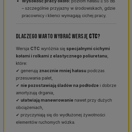
Wysokość pracy około:
poziom hałasu ≤ 55 dB
– szczególnie przyjazny w środowiskach, gdzie
pracownicy i klienci wymagają cichej pracy.
DLACZEGO WARTO WYBRAĆ WERSJĘ
CTC
?
Wersja
CTC
wyróżnia się
specjalnymi cichymi
kołami i rolkami z elastycznego poliuretanu
,
które:
✔ generują
znacznie mniej hałasu
podczas
przesuwania palet,
✔
nie pozostawiają śladów na podłodze
i dobrze
amortyzują drgania,
✔
ułatwiają manewrowanie
nawet przy dużych
obciążeniach,
✔ przyczyniają się do wydłużonej żywotności
elementów ruchomych wózka.