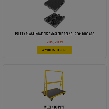
Opcje
można
wybrać
na
stronie
produktu
Palety plastikowe przemysłowe pełne 1200×1000 ABR
205,20
zł
Ten
WYBIERZ OPCJE
produkt
ma
wiele
wariantów.
Opcje
można
wybrać
na
stronie
produktu
Wózek do płyt