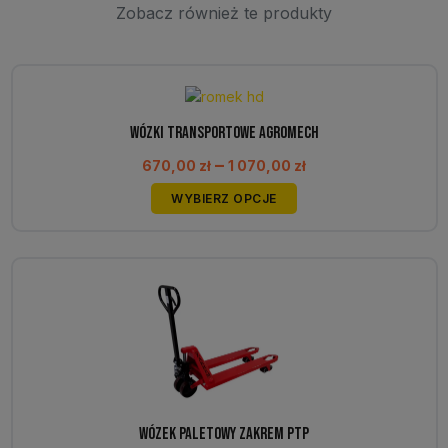
Zobacz również te produkty
Wózki transportowe Agromech
Zakres
–
670,00
zł
1 070,00
zł
cen:
Ten
WYBIERZ OPCJE
od
produkt
670,00 zł
ma
do
wiele
1
wariantów.
070,00 zł
Opcje
można
wybrać
na
stronie
produktu
Wózek paletowy Zakrem PTP