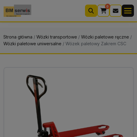
0
Wyszukiwarka
produktów
Strona główna
/
Wózki transportowe
/
Wózki paletowe ręczne
/
Wózki paletowe uniwersalne
/
Wózek paletowy Zakrem CSC
Moje konto
Koszyk (0)
Kontakt
22 633 33 11