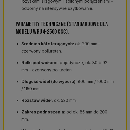
łożyskami ślizgowymi i solidnymi połączeniami –
odporny na intensywne użytkowanie.
PARAMETRY TECHNICZNE (STANDARDOWE DLA
MODELU WRU4-2500 CSC):
Średnica kół sterujących:
ok. 200 mm –
czerwony poliuretan.
Rolki pod widłami:
pojedyncze, ok. 80 × 92
mm – czerwony poliuretan.
Długość wideł (do wyboru):
800 mm / 1000 mm
/ 1150 mm.
Rozstaw wideł:
ok. 520 mm.
Zakres podnoszenia:
od ok. 85 mm do 200
mm.