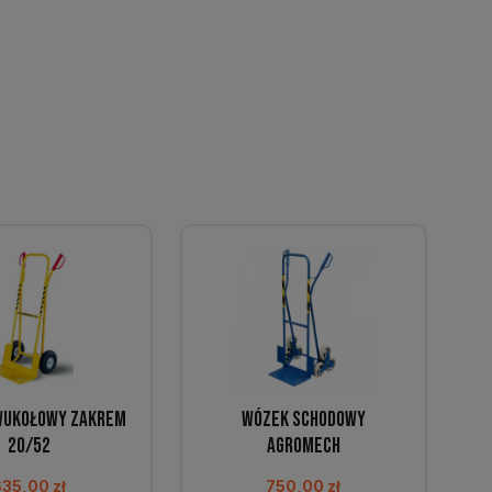
wukołowy Zakrem
Wózek schodowy
20/52
Agromech
635,00
zł
750,00
zł