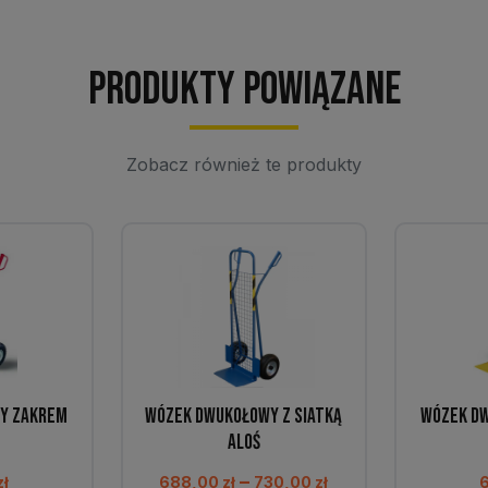
Produkty powiązane
Zobacz również te produkty
y Zakrem
Wózek dwukołowy z siatką
Wózek d
ALOŚ
Zakres
–
zł
688,00
zł
730,00
zł