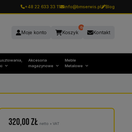
+48 22 633 33 11
info@bmserwis.pl
Blog
0
Moje konto
Koszyk
Kontakt
rusztowania,
Akcesoria
Meble
ki
magazynowe
Metalowe
320,00
zł
netto + VAT