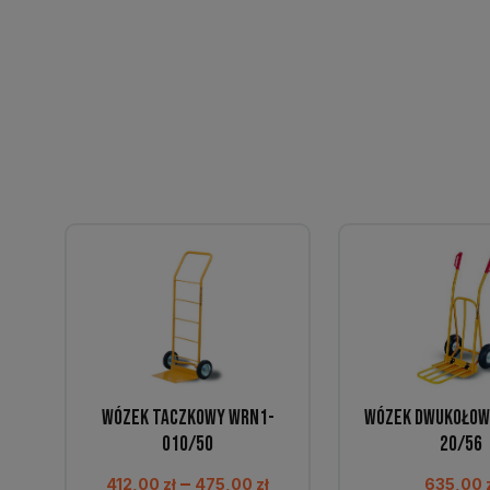
Wózek taczkowy WRN1-
Wózek dwukołow
010/50
20/56
Zakres
–
412,00
zł
475,00
zł
635,00