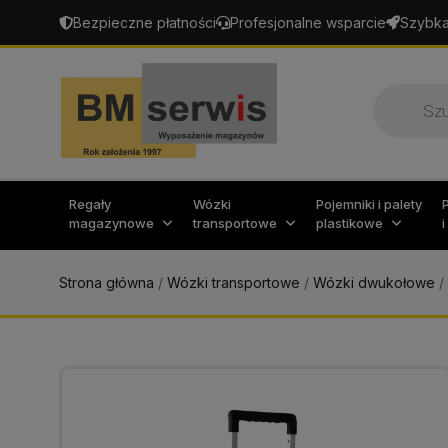
Bezpieczne płatności
Profesjonalne wsparcie
Szybka
Wyszukiw
produktó
Regały
Wózki
Pojemniki i palety
magazynowe
transportowe
plastikowe
Strona główna
/
Wózki transportowe
/
Wózki dwukołowe
/