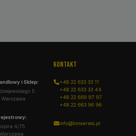
KONTAKT
andlowy i Sklep:
+48 22 633 33 11
+48 22 633 33 44
rdziejewskiego 5
+48 22 669 97 97
 Warszawa
+48 22 663 96 96
rejestrowy:
info@bmserwis.pl
kspira 4/75
 Warszawa