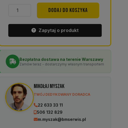
ilość
DODAJ DO KOSZYKA
Wózek
dwukołowy
składany
Zapytaj o produkt
125
kg
Bezpłatna dostawa na terenie Warszawy
Zamów teraz - dostarczymy własnym transportem
Mikołaj Myszak
TWÓJ DEDYKOWANY DORADCA
22 633 33 11
506 132 829
m.myszak@bmserwis.pl