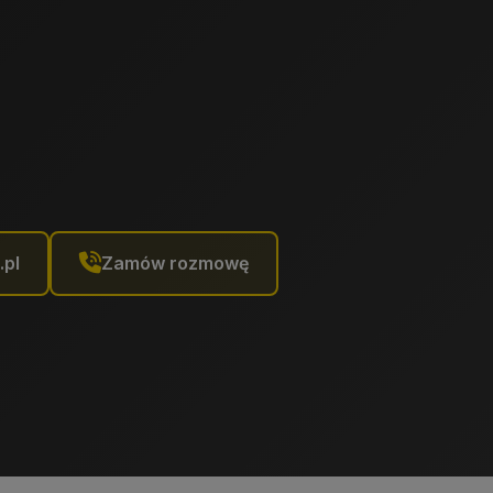
.pl
Zamów rozmowę