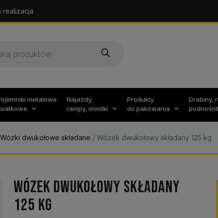
 realizacja
arka
w
Pojemniki metalowe
Najazdy,
Produkty
Drabiny, 
i siatkowe
rampy, mostki
do pakowania
podnośni
Wózki dwukołowe składane
/
Wózek dwukołowy składany 125 kg
WÓZEK DWUKOŁOWY SKŁADANY
125 KG