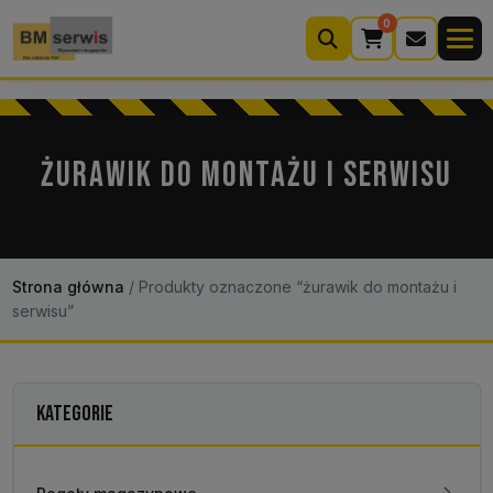
0
Wyszukiwarka
produktów
ŻURAWIK DO MONTAŻU I SERWISU
Moje konto
Koszyk (0)
Kontakt
22 633 33 11
Strona główna
/
Produkty oznaczone “żurawik do montażu i
serwisu”
KATEGORIE