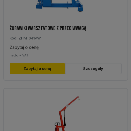
ŻURAWIKI WARSZTATOWE Z PRZECIWWAGĄ
Kod: ZHM-041PW
Zapytaj o cenę
netto + VAT
Ten
Zapytaj o cenę
Szczegóły
produkt
ma
wiele
wariantów.
Opcje
można
wybrać
na
stronie
produktu