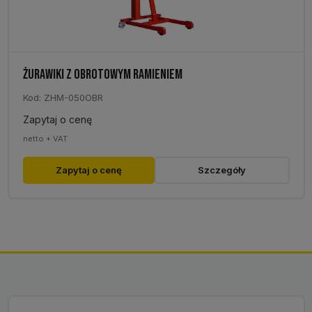
ŻURAWIKI Z OBROTOWYM RAMIENIEM
Kod: ZHM-050OBR
Zapytaj o cenę
netto + VAT
Ten
Zapytaj o cenę
Szczegóły
produkt
ma
wiele
wariantów.
Opcje
można
wybrać
na
stronie