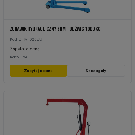
ŻURAWIK HYDRAULICZNY ZHM – UDŹWIG 1000 KG
Kod: ZHM-020ZU
Zapytaj o cenę
netto + VAT
Ten
Zapytaj o cenę
Szczegóły
produkt
ma
wiele
wariantów.
Opcje
można
wybrać
na
stronie
produktu