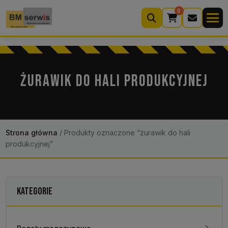
0
Wyszukiwarka
produktów
ŻURAWIK DO HALI PRODUKCYJNEJ
Moje konto
Koszyk (0)
Kontakt
22 633 33 11
Strona główna
/
Produkty oznaczone “żurawik do hali
produkcyjnej”
KATEGORIE