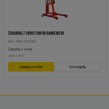
stronie
produktu
ŻURAWIKI Z OBROTOWYM RAMIENIEM
Kod: ZHM-050OBR
Zapytaj o cenę
netto + VAT
Ten
Zapytaj o cenę
Szczegóły
produkt
ma
wiele
wariantów.
Opcje
można
wybrać
na