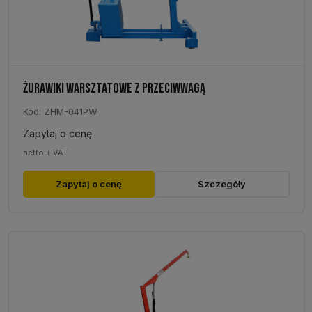
produktu
ŻURAWIKI WARSZTATOWE Z PRZECIWWAGĄ
Kod: ZHM-041PW
Zapytaj o cenę
netto + VAT
Ten
Zapytaj o cenę
Szczegóły
produkt
ma
wiele
wariantów.
Opcje
można
wybrać
na