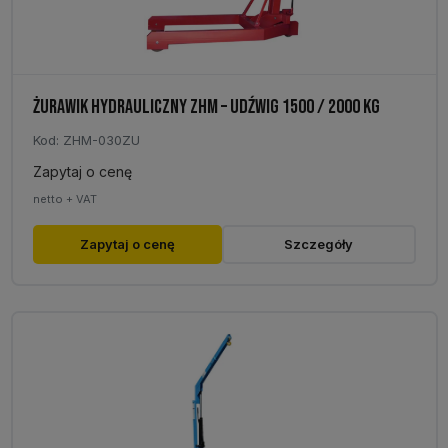
ŻURAWIK HYDRAULICZNY ZHM – UDŹWIG 1500 / 2000 KG
Kod: ZHM-030ZU
Zapytaj o cenę
netto + VAT
Ten
Zapytaj o cenę
Szczegóły
produkt
ma
wiele
wariantów.
Opcje
można
wybrać
na
stronie