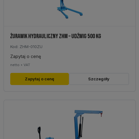
produktu
ŻURAWIK HYDRAULICZNY ZHM – UDŹWIG 500 KG
Kod: ZHM-010ZU
Zapytaj o cenę
netto + VAT
Ten
Zapytaj o cenę
Szczegóły
produkt
ma
wiele
wariantów.
Opcje
można
wybrać
na
stronie