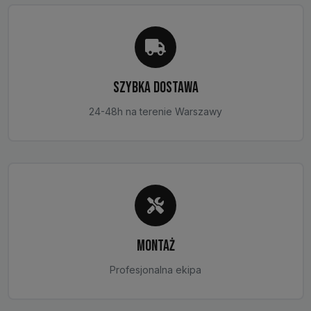
stronie
produktu
SZYBKA DOSTAWA
24-48h na terenie Warszawy
MONTAŻ
Profesjonalna ekipa