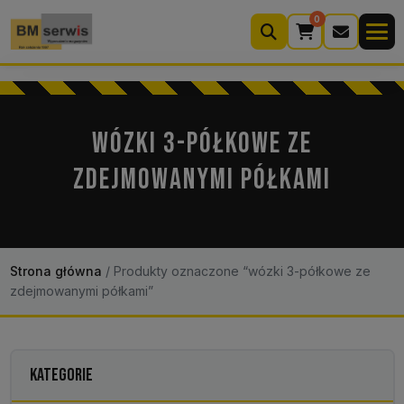
0
Wyszukiwarka
produktów
WÓZKI 3-PÓŁKOWE ZE
ZDEJMOWANYMI PÓŁKAMI
Moje konto
Koszyk (0)
Kontakt
22 633 33 11
Strona główna
/
Produkty oznaczone “wózki 3-półkowe ze
zdejmowanymi półkami”
KATEGORIE