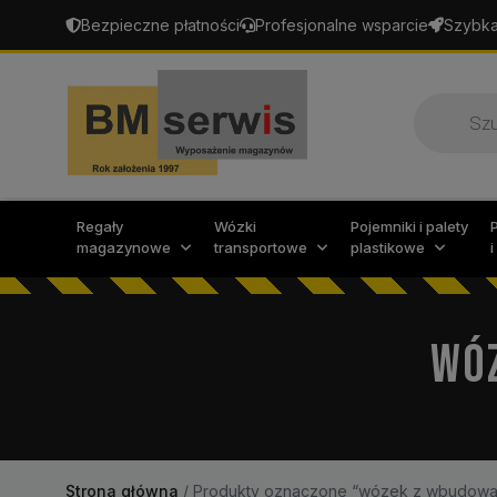
Bezpieczne płatności
Profesjonalne wsparcie
Szybka
Wyszukiw
produktó
Regały
Wózki
Pojemniki i palety
magazynowe
transportowe
plastikowe
WÓ
Strona główna
/
Produkty oznaczone “wózek z wbudowa