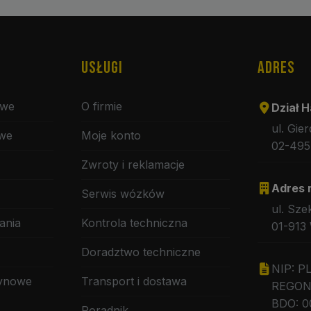
USŁUGI
ADRES
owe
O firmie
Dział H
ul. Gie
owe
Moje konto
02-495
Zwroty i reklamacje
Adres 
Serwis wózków
ul. Sze
ania
Kontrola techniczna
01-913
Doradztwo techniczne
NIP: P
zynowe
Transport i dostawa
REGON:
BDO: 0
Poradnik