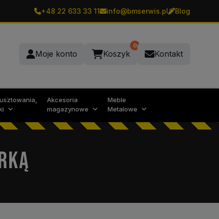
+48 22 633 33 11
info@bmserwis.pl
Blog
0
Moje konto
Koszyk
Kontakt
rusztowania,
Akcesoria
Meble
ki
magazynowe
Metalowe
RKĄ