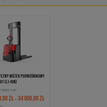
YCZNY WÓZEK PODNOŚNIKOWY
61 (LI-ION)
P-WSA-1-61
0,00
zł
34 900,00
zł
Zakres
–
cen:
AT