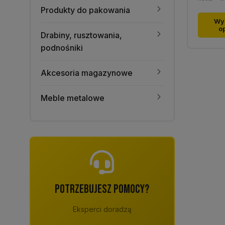
Produkty do pakowania
Ten
Wy
o
produk
Drabiny, rusztowania,
ma
podnośniki
wiele
warian
Akcesoria magazynowe
Opcje
można
Meble metalowe
wybra
na
stronie
produk
POTRZEBUJESZ POMOCY?
Eksperci doradzą