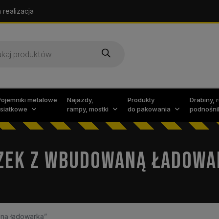
 realizacja
arka
w
Pojemniki metalowe
Najazdy,
Produkty
Drabiny, 
i siatkowe
rampy, mostki
do pakowania
podnośni
ZEK Z WBUDOWANĄ ŁADOWA
ną ładowarką”