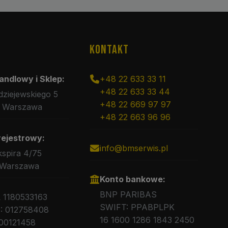
KONTAKT
andlowy i Sklep:
+48 22 633 33 11
+48 22 633 33 44
rdziejewskiego 5
+48 22 669 97 97
 Warszawa
+48 22 663 96 96
rejestrowy:
info@bmserwis.pl
kspira 4/75
 Warszawa
Konto bankowe:
BNP PARIBAS
L 1180533163
SWIFT: PPABPLPK
 012758408
16 1600 1286 1843 2450
00121458