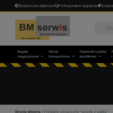
Bezpieczne płatności
Profesjonalne wsparcie
Szybka
Wyszukiw
produktó
Regały
Wózki
Pojemniki i palety
magazynowe
transportowe
plastikowe
Strona główna
/
Produkty oznaczone “wózek z siatką”