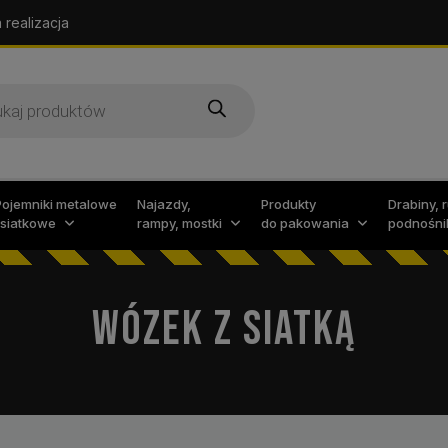
 realizacja
arka
w
Pojemniki metalowe
Najazdy,
Produkty
Drabiny, 
i siatkowe
rampy, mostki
do pakowania
podnośni
WÓZEK Z SIATKĄ