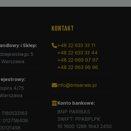
KONTAKT
andlowy i Sklep:
+48 22 633 33 11
+48 22 633 33 44
rdziejewskiego 5
+48 22 669 97 97
 Warszawa
+48 22 663 96 96
rejestrowy:
info@bmserwis.pl
kspira 4/75
 Warszawa
Konto bankowe:
BNP PARIBAS
L 1180533163
SWIFT: PPABPLPK
 012758408
16 1600 1286 1843 2450
00121458