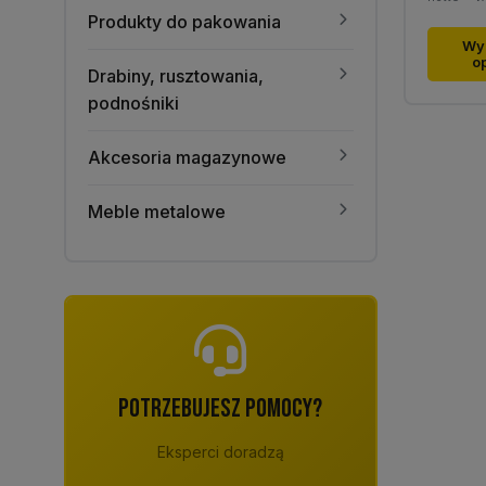
Produkty do pakowania
Ten
Wy
o
produk
Drabiny, rusztowania,
ma
podnośniki
wiele
warian
Akcesoria magazynowe
Opcje
można
Meble metalowe
wybra
na
stronie
produk
POTRZEBUJESZ POMOCY?
Eksperci doradzą