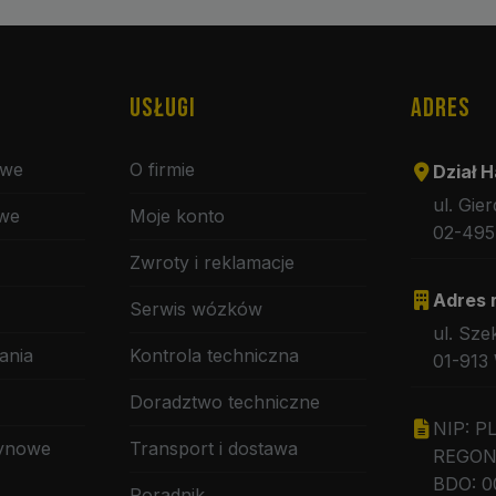
USŁUGI
ADRES
owe
O firmie
Dział H
ul. Gie
owe
Moje konto
02-495
Zwroty i reklamacje
Adres 
Serwis wózków
ul. Sze
ania
Kontrola techniczna
01-913
Doradztwo techniczne
NIP: P
zynowe
Transport i dostawa
REGON:
BDO: 0
Poradnik