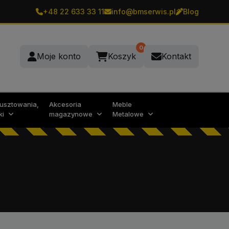
+48 22 633 33 11
info@bmserwis.pl
Blog
0
Moje konto
Koszyk
Kontakt
rusztowania,
Akcesoria
Meble
ki
magazynowe
Metalowe