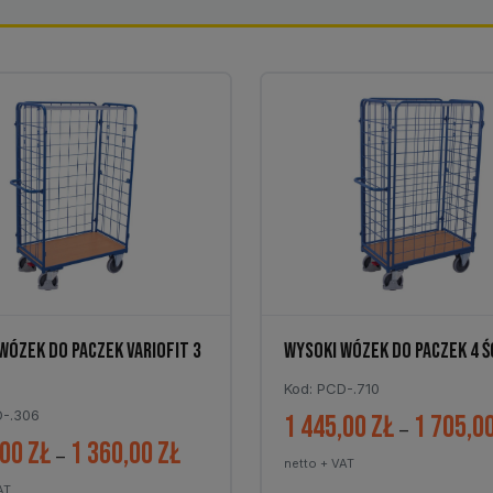
WÓZEK DO PACZEK VARIOFIT 3
WYSOKI WÓZEK DO PACZEK 4 Ś
Kod: PCD-.710
D-.306
1 445,00
zł
1 705,0
–
,00
zł
1 360,00
zł
Zakres
–
netto + VAT
cen:
AT