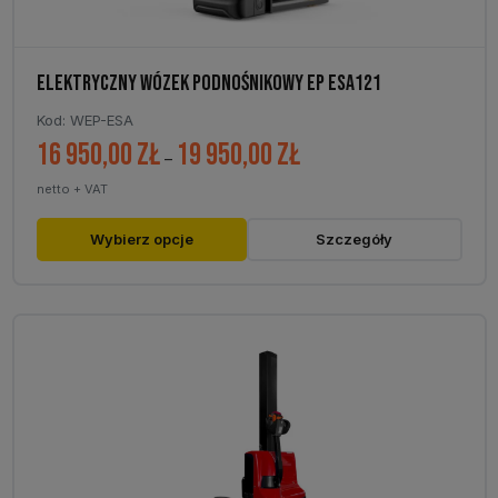
ELEKTRYCZNY WÓZEK PODNOŚNIKOWY EP ESA121
Kod: WEP-ESA
16 950,00
zł
19 950,00
zł
Zakres
–
cen:
netto + VAT
od
16
Ten
Wybierz opcje
Szczegóły
950,00 zł
produkt
do
ma
19
wiele
950,00 zł
wariantów.
Opcje
można
wybrać
na
stronie
produktu