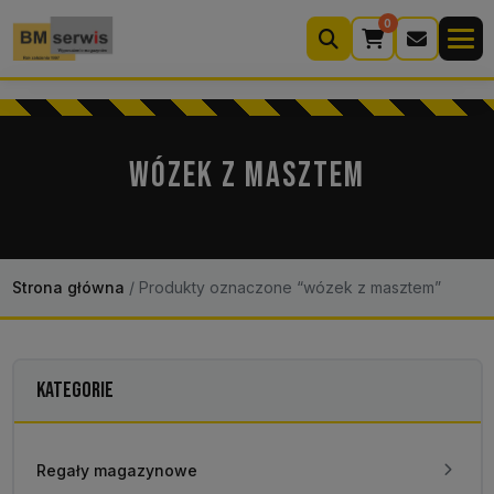
0
Wyszukiwarka
produktów
WÓZEK Z MASZTEM
Moje konto
Koszyk (0)
Kontakt
22 633 33 11
Strona główna
/
Produkty oznaczone “wózek z masztem”
KATEGORIE
Regały magazynowe