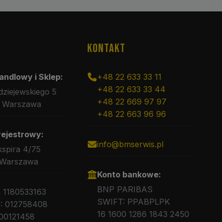
KONTAKT
andlowy i Sklep:
+48 22 633 33 11
+48 22 633 33 44
rdziejewskiego 5
+48 22 669 97 97
 Warszawa
+48 22 663 96 96
rejestrowy:
info@bmserwis.pl
kspira 4/75
 Warszawa
Konto bankowe:
BNP PARIBAS
L 1180533163
SWIFT: PPABPLPK
 012758408
16 1600 1286 1843 2450
00121458