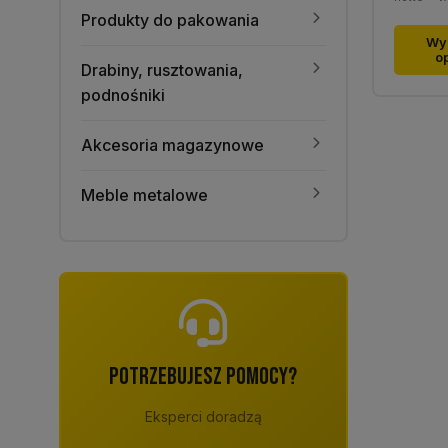
Produkty do pakowania
Ten
Wy
o
produk
Drabiny, rusztowania,
ma
podnośniki
wiele
warian
Akcesoria magazynowe
Opcje
można
Meble metalowe
wybra
na
stronie
produk
POTRZEBUJESZ POMOCY?
Eksperci doradzą