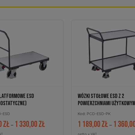
PLATFORMOWE ESD
WÓZKI STOŁOWE ESD Z 2
ROSTATYCZNE)
POWIERZCHNIAMI UŻYTKOWYM
D-ESD
Kod: PCD-ESD-PK
0
zł
1 330,00
zł
1 189,00
zł
1 360,0
Zakres
–
–
cen:
AT
netto + VAT