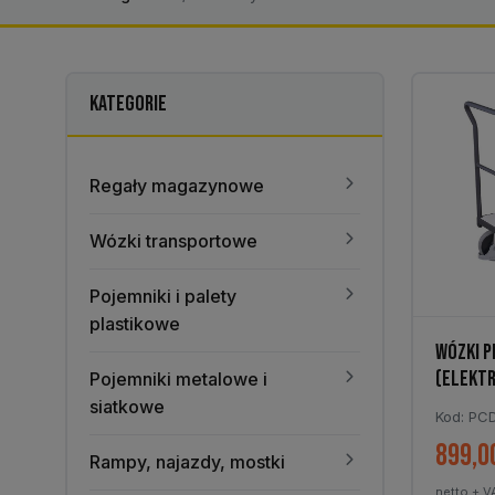
KATEGORIE
Regały magazynowe
Wózki transportowe
Pojemniki i palety
plastikowe
WÓZKI 
(ELEKT
Pojemniki metalowe i
siatkowe
Kod: PC
899,0
Rampy, najazdy, mostki
netto + V