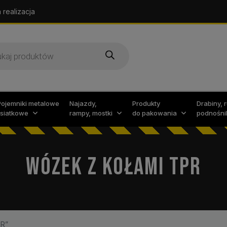
 realizacja
arka
w
Pojemniki metalowe
Najazdy,
Produkty
Drabiny, 
i siatkowe
rampy, mostki
do pakowania
podnośni
WÓZEK Z KOŁAMI TPR
PR”