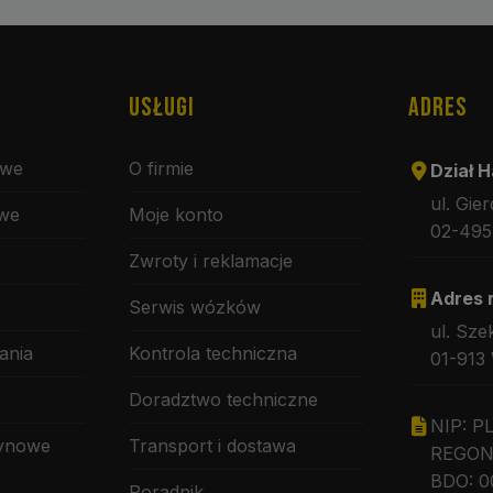
USŁUGI
ADRES
owe
O firmie
Dział H
ul. Gie
owe
Moje konto
02-495
Zwroty i reklamacje
Adres 
Serwis wózków
ul. Sze
ania
Kontrola techniczna
01-913
Doradztwo techniczne
NIP: P
zynowe
Transport i dostawa
REGON:
BDO: 0
Poradnik