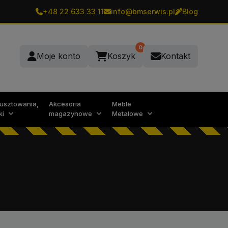
+48 22 633 33 11
info@bmserwis.pl
Blog
0
Moje konto
Koszyk
Kontakt
rusztowania,
Akcesoria
Meble
ki
magazynowe
Metalowe