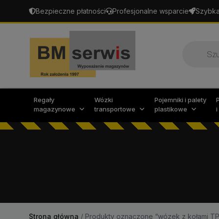
Bezpieczne płatności
Profesjonalne wsparcie
Szybka
Wyszukiw
produktó
Regały
Wózki
Pojemniki i palety
magazynowe
transportowe
plastikowe
Strona główna
/
Produkty oznaczone “wózek z kołami T