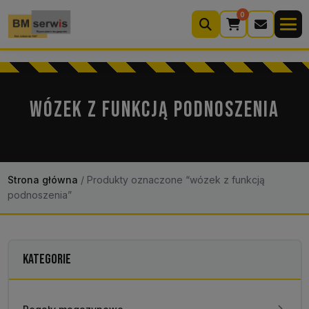
0
Wyszukiwarka
produktów
WÓZEK Z FUNKCJĄ PODNOSZENIA
Moje konto
Koszyk (0)
Kontakt
22 633 33 11
Strona główna
/
Produkty oznaczone “wózek z funkcją
podnoszenia”
KATEGORIE