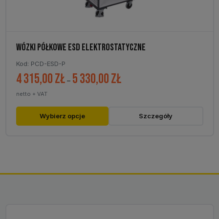
WÓZKI PÓŁKOWE ESD ELEKTROSTATYCZNE
Kod: PCD-ESD-P
4 315,00
zł
5 330,00
zł
Zakres
–
cen:
netto + VAT
od
4
Ten
Wybierz opcje
Szczegóły
315,00 zł
produkt
do
ma
5
wiele
330,00 zł
wariantów.
Opcje
można
wybrać
na
stronie
produktu