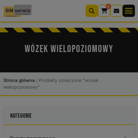
0
Wyszukiwarka
produktów
WÓZEK WIELOPOZIOMOWY
Moje konto
Koszyk (0)
Kontakt
22 633 33 11
Strona główna
/
Produkty oznaczone “wózek
wielopoziomowy”
KATEGORIE