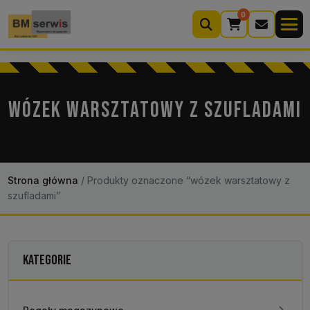
0
Wyszukiwarka
produktów
WÓZEK WARSZTATOWY Z SZUFLADAMI
Moje konto
Koszyk (0)
Kontakt
22 633 33 11
Strona główna
/
Produkty oznaczone “wózek warsztatowy z
szufladami”
KATEGORIE