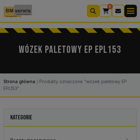
0
Wyszukiwarka
produktów
WÓZEK PALETOWY EP EPL153
Moje konto
Koszyk (0)
Kontakt
22 633 33 11
Strona główna
/
Produkty oznaczone “wózek paletowy EP
EPL153”
KATEGORIE