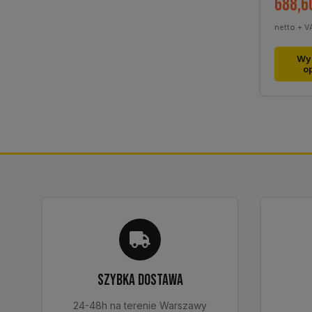
688,6
netto + V
Ten
Wy
o
produk
ma
wiele
warian
Opcje
można
wybra
na
stronie
produk
SZYBKA DOSTAWA
24-48h na terenie Warszawy