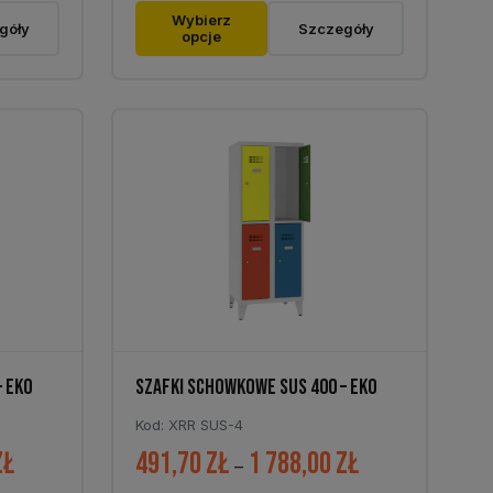
Ten
216,00 zł
479,60 zł
Wybierz
góły
Szczegóły
opcje
produkt
do
do
ma
597,00 zł
1
wiele
251,00 zł
wariantów.
Opcje
można
wybrać
na
stronie
produktu
– EKO
SZAFKI SCHOWKOWE SUS 400 – EKO
Kod: XRR SUS-4
zł
491,70
zł
1 788,00
zł
Zakres
Zakres
–
cen:
cen: