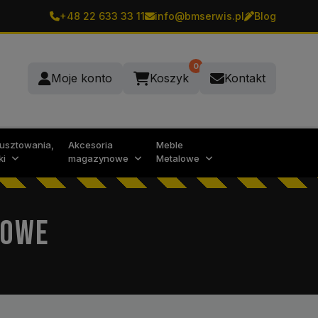
+48 22 633 33 11
info@bmserwis.pl
Blog
0
Moje konto
Koszyk
Kontakt
rusztowania,
Akcesoria
Meble
ki
magazynowe
Metalowe
ŁOWE