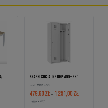
Ą
SZAFKI SOCJALNE BHP 400 – EKO
Kod: XRR 400
479,60
zł
1 251,00
zł
Zakres
Zakres
–
cen:
cen:
netto + VAT
od
od