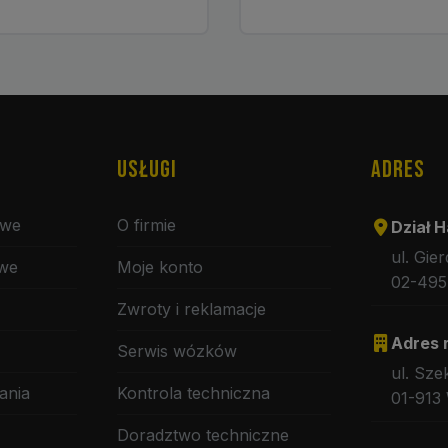
USŁUGI
ADRES
owe
O firmie
Dział H
ul. Gie
owe
Moje konto
02-495
Zwroty i reklamacje
Adres 
Serwis wózków
ul. Sze
ania
Kontrola techniczna
01-913
Doradztwo techniczne