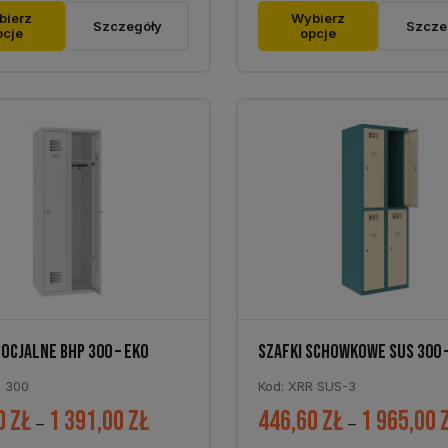
Ten
393,00 zł
bierz
Wybierz
Szczegóły
Szcze
pcje
opcje
t
produkt
do
ma
686,40 zł
wiele
tów.
wariantów.
Opcje
można
ć
wybrać
na
stronie
tu
produktu
SOCJALNE BHP 300 – EKO
SZAFKI SCHOWKOWE SUS 300 
R 300
Kod: XRR SUS-3
0
zł
1 391,00
zł
446,60
zł
1 965,00
Zakres
–
–
cen: