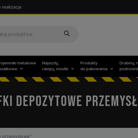
 realizacja
arka
w
Pojemniki metalowe
Najazdy,
Produkty
Drabiny, 
i siatkowe
rampy, mostki
do pakowania
podnośni
FKI DEPOZYTOWE PRZEMYS
e przemysłowe”