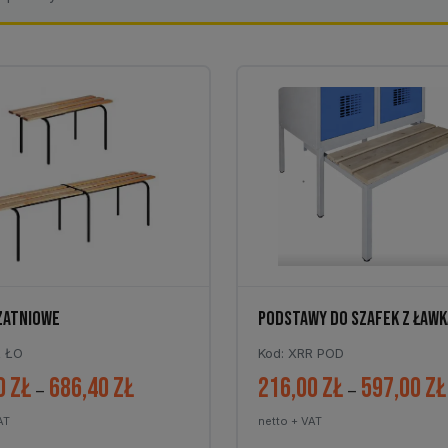
ZATNIOWE
PODSTAWY DO SZAFEK Z ŁAWK
R ŁO
Kod: XRR POD
0
zł
686,40
zł
216,00
zł
597,00
zł
Zakres
–
–
cen:
AT
netto + VAT
od