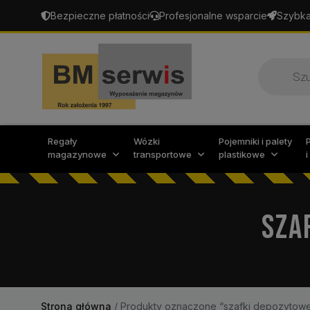
Bezpieczne płatności
Profesjonalne wsparcie
Szybka
Wyszukiw
produktó
Regały
Wózki
Pojemniki i palety
magazynowe
transportowe
plastikowe
SZA
Strona główna
/
Produkty oznaczone “szafki depozytow