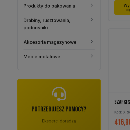
Ten
Produkty do pakowania
Wy
o
produk
ma
Drabiny, rusztowania,
wiele
podnośniki
warian
Opcje
Akcesoria magazynowe
można
wybra
Meble metalowe
na
stronie
produk
SZAFKI 
POTRZEBUJESZ POMOCY?
Kod: XR
416,9
Eksperci doradzą