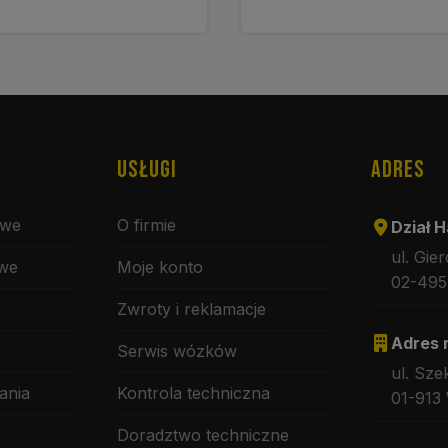
USŁUGI
ADRES
owe
O firmie
Dział H
ul. Gie
owe
Moje konto
02-495
Zwroty i reklamacje
Adres 
Serwis wózków
ul. Sze
ania
Kontrola techniczna
01-913
Doradztwo techniczne