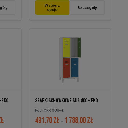
Ten
216,00 zł
479,60 zł
Wybierz
góły
Szczegóły
opcje
produkt
do
do
ma
597,00 zł
1
wiele
251,00 zł
wariantów.
Opcje
można
wybrać
na
stronie
produktu
– EKO
SZAFKI SCHOWKOWE SUS 400 – EKO
Kod: XRR SUS-4
zł
491,70
zł
1 788,00
zł
Zakres
Zakres
–
cen:
cen: