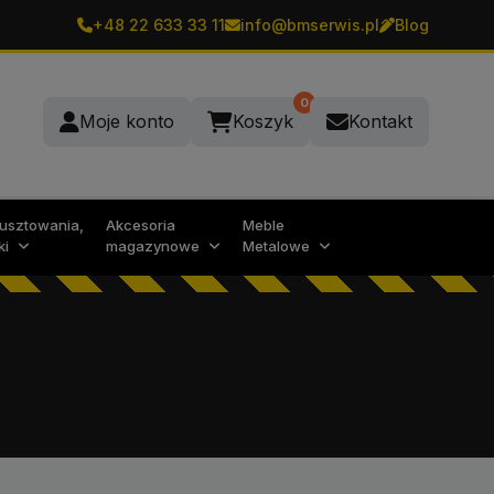
+48 22 633 33 11
info@bmserwis.pl
Blog
0
Moje konto
Koszyk
Kontakt
rusztowania,
Akcesoria
Meble
ki
magazynowe
Metalowe