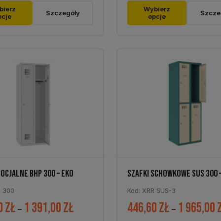
Ten
393,00 zł
bierz
Wybierz
Szczegóły
Szcze
pcje
opcje
t
produkt
do
ma
686,40 zł
wiele
tów.
wariantów.
Opcje
można
ć
wybrać
na
stronie
tu
produktu
SOCJALNE BHP 300 – EKO
SZAFKI SCHOWKOWE SUS 300 
R 300
Kod: XRR SUS-3
0
zł
1 391,00
zł
446,60
zł
1 965,00
Zakres
–
–
cen: