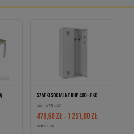
Ą
SZAFKI SOCJALNE BHP 400 – EKO
Kod: XRR 400
479,60
zł
1 251,00
zł
Zakres
Zakres
–
cen:
cen:
netto + VAT
od
od