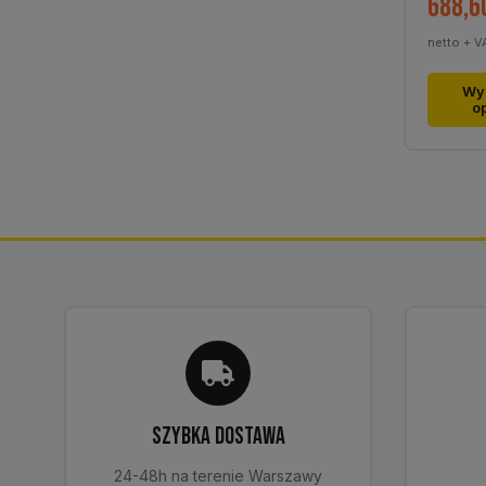
688,6
netto + V
Ten
Wy
o
produk
ma
wiele
warian
Opcje
można
wybra
na
stronie
produk
SZYBKA DOSTAWA
24-48h na terenie Warszawy