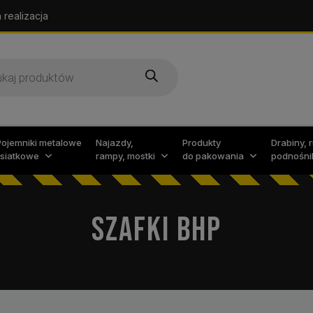
 realizacja
arka
w
Pojemniki metalowe
Najazdy,
Produkty
Drabiny, 
i siatkowe
rampy, mostki
do pakowania
podnośni
SZAFKI BHP