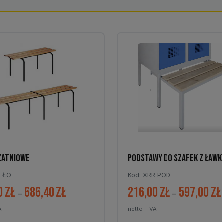
ZATNIOWE
PODSTAWY DO SZAFEK Z ŁAWK
R ŁO
Kod: XRR POD
0
zł
686,40
zł
216,00
zł
597,00
zł
Zakres
–
–
cen:
AT
netto + VAT
od