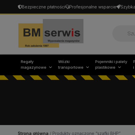
Bezpieczne płatności
Profesjonalne wsparcie
Szybka
Wyszukiw
produktó
Regały
Wózki
Pojemniki i palety
magazynowe
transportowe
plastikowe
Strona główna
/
Produkty oznaczone “szafki BHP”