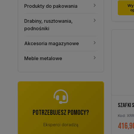
Ten
Produkty do pakowania
Wy
o
produk
ma
Drabiny, rusztowania,
wiele
podnośniki
warian
Opcje
Akcesoria magazynowe
można
wybra
Meble metalowe
na
stronie
produk
SZAFKI 
POTRZEBUJESZ POMOCY?
Kod: XR
416,9
Eksperci doradzą