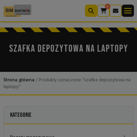
0
Wyszukiwarka
produktów
SZAFKA DEPOZYTOWA NA LAPTOPY
Moje konto
Koszyk (0)
Kontakt
22 633 33 11
Strona główna
/
Produkty oznaczone “szafka depozytowa na
laptopy”
KATEGORIE