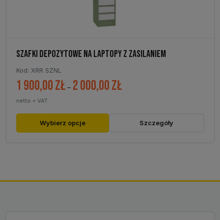
SZAFKI DEPOZYTOWE NA LAPTOPY Z ZASILANIEM
Kod: XRR SZNL
1 900,00
zł
2 000,00
zł
Zakres
–
cen:
netto + VAT
od
1
Ten
Wybierz opcje
Szczegóły
900,00 zł
produkt
do
ma
2
wiele
000,00 zł
wariantów.
Opcje
można
wybrać
na
stronie