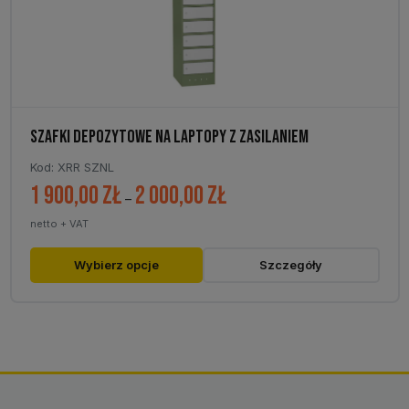
SZAFKI DEPOZYTOWE NA LAPTOPY Z ZASILANIEM
Kod: XRR SZNL
1 900,00
zł
2 000,00
zł
Zakres
–
cen:
netto + VAT
od
1
Ten
Wybierz opcje
Szczegóły
900,00 zł
produkt
do
ma
2
wiele
000,00 zł
wariantów.
Opcje
można
wybrać