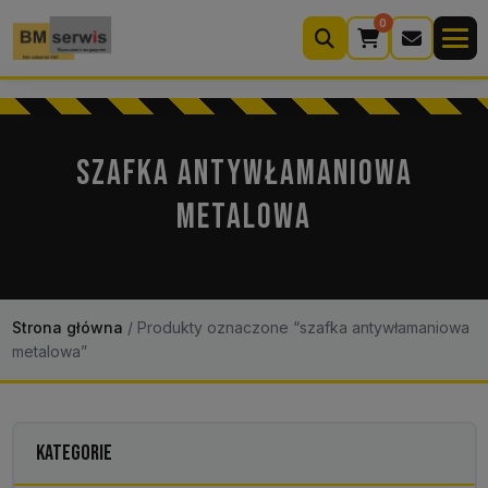
0
Wyszukiwarka
produktów
SZAFKA ANTYWŁAMANIOWA
METALOWA
Moje konto
Koszyk (0)
Kontakt
22 633 33 11
Strona główna
/
Produkty oznaczone “szafka antywłamaniowa
metalowa”
KATEGORIE