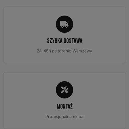
na
stronie
produktu
SZYBKA DOSTAWA
24-48h na terenie Warszawy
MONTAŻ
Profesjonalna ekipa