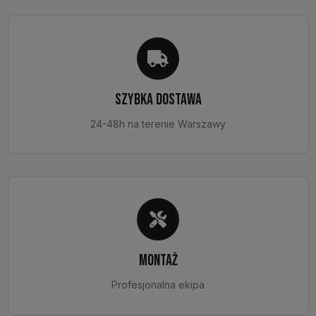
na
stronie
produktu
SZYBKA DOSTAWA
24-48h na terenie Warszawy
MONTAŻ
Profesjonalna ekipa