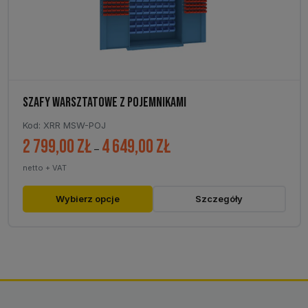
stronie
produktu
SZAFY WARSZTATOWE Z POJEMNIKAMI
Kod: XRR MSW-POJ
2 799,00
zł
4 649,00
zł
Zakres
–
cen:
netto + VAT
od
2
Ten
Wybierz opcje
Szczegóły
799,00 zł
produkt
do
ma
4
wiele
649,00 zł
wariantów.
Opcje
można
wybrać