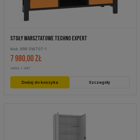
produktu
STOŁY WARSZTATOWE TECHNO EXPERT
Kod: XRR SWT07-1
7 980,00
zł
netto + VAT
Dodaj do koszyka
Szczegóły