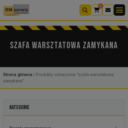
0
Wyszukiwarka
produktów
SZAFA WARSZTATOWA ZAMYKANA
Moje konto
Koszyk (0)
Kontakt
22 633 33 11
Strona główna
/
Produkty oznaczone “szafa warsztatowa
zamykana”
KATEGORIE