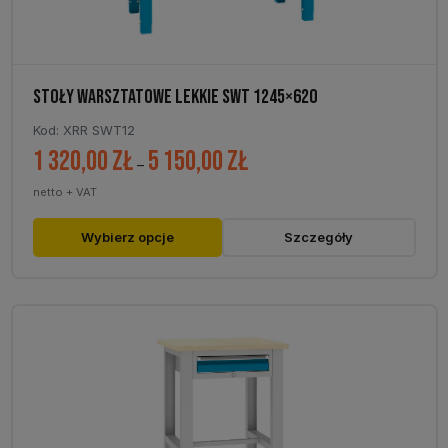
STOŁY WARSZTATOWE LEKKIE SWT 1245×620
Kod: XRR SWT12
1 320,00
zł
5 150,00
zł
Zakres
–
cen:
netto + VAT
od
1
Ten
Wybierz opcje
Szczegóły
320,00 zł
produkt
do
ma
5
wiele
150,00 zł
wariantów.
Opcje
można
wybrać
na
stronie
produktu