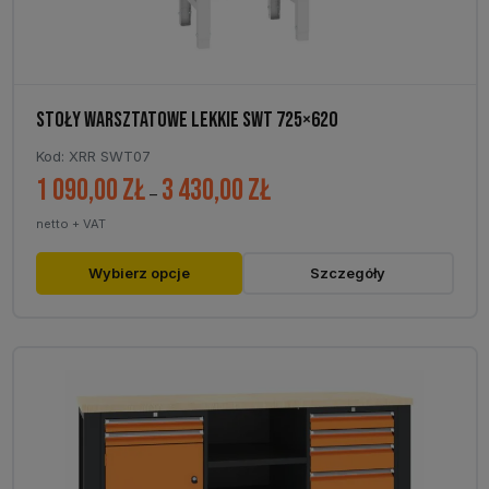
STOŁY WARSZTATOWE LEKKIE SWT 725×620
Kod: XRR SWT07
1 090,00
zł
3 430,00
zł
Zakres
–
cen:
netto + VAT
od
1
Ten
Wybierz opcje
Szczegóły
090,00 zł
produkt
do
ma
3
wiele
430,00 zł
wariantów.
Opcje
można
wybrać
na
stronie