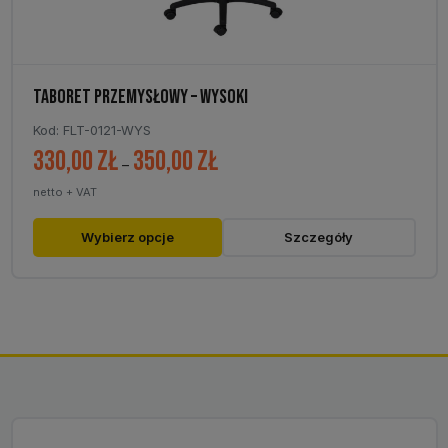
TABORET PRZEMYSŁOWY – WYSOKI
Kod: FLT-0121-WYS
330,00
zł
350,00
zł
Zakres
–
cen:
netto + VAT
od
330,00 zł
Ten
Wybierz opcje
Szczegóły
do
produkt
350,00 zł
ma
wiele
wariantów.
Opcje
można
wybrać
na
stronie
produktu