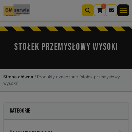
0
Wyszukiwarka
produktów
STOŁEK PRZEMYSŁOWY WYSOKI
Moje konto
Koszyk (0)
Kontakt
22 633 33 11
Strona główna
/
Produkty oznaczone “stołek przemysłowy
wysoki”
KATEGORIE