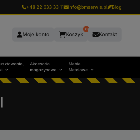
+48 22 633 33 11
info@bmserwis.pl
Blog
0
Moje konto
Koszyk
Kontakt
rusztowania,
Akcesoria
Meble
ki
magazynowe
Metalowe
I