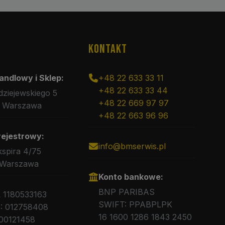
KONTAKT
andlowy i Sklep:
+48 22 633 33 11
+48 22 633 33 44
rdziejewskiego 5
+48 22 669 97 97
 Warszawa
+48 22 663 96 96
rejestrowy:
info@bmserwis.pl
kspira 4/75
 Warszawa
Konto bankowe:
BNP PARIBAS
L 1180533163
SWIFT: PPABPLPK
 012758408
16 1600 1286 1843 2450
00121458