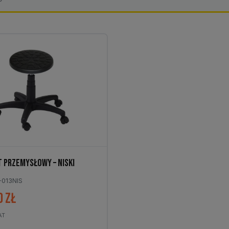
 PRZEMYSŁOWY – NISKI
-013NIS
0
zł
AT