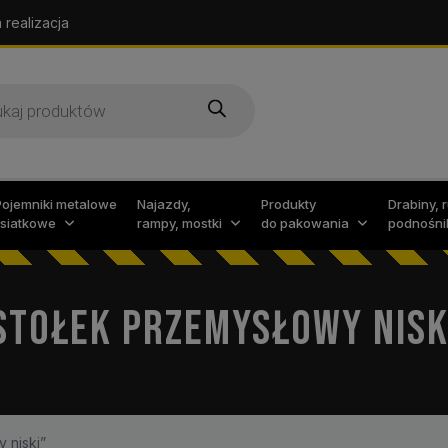
 realizacja
arka
w
Pojemniki metalowe
Najazdy,
Produkty
Drabiny, 
i siatkowe
rampy, mostki
do pakowania
podnośni
STOŁEK PRZEMYSŁOWY NISK
 niski”