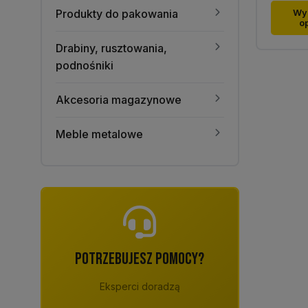
Ten
Produkty do pakowania
Wy
o
produk
ma
Drabiny, rusztowania,
wiele
podnośniki
warian
Opcje
Akcesoria magazynowe
można
wybra
Meble metalowe
na
stronie
produk
POTRZEBUJESZ POMOCY?
Eksperci doradzą