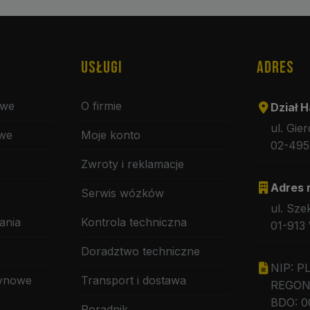
USŁUGI
ADRES
owe
O firmie
Dział H
ul. Gie
owe
Moje konto
02-495
Zwroty i reklamacje
Adres 
Serwis wózków
ul. Sze
ania
Kontrola techniczna
01-913
Doradztwo techniczne
NIP: P
zynowe
Transport i dostawa
REGON:
BDO: 0
Poradnik