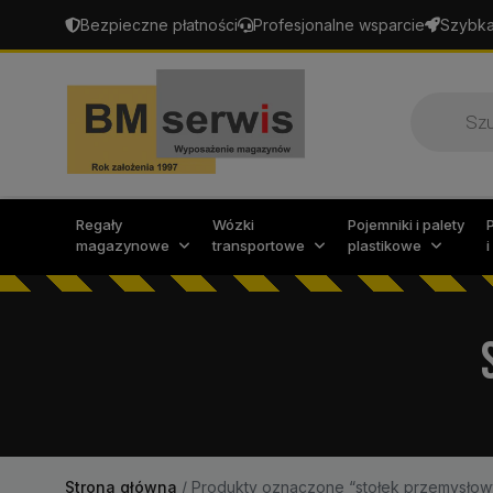
Bezpieczne płatności
Profesjonalne wsparcie
Szybka
Wyszukiw
produktó
Regały
Wózki
Pojemniki i palety
magazynowe
transportowe
plastikowe
Strona główna
/
Produkty oznaczone “stołek przemysłowy