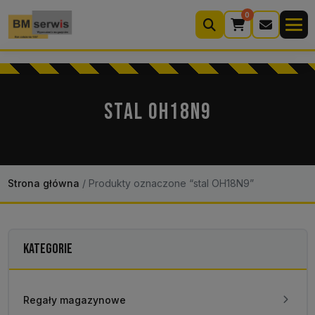
0
Wyszukiwarka
produktów
STAL OH18N9
Moje konto
Koszyk (0)
Kontakt
22 633 33 11
Strona główna
/
Produkty oznaczone “stal OH18N9”
KATEGORIE
Regały magazynowe