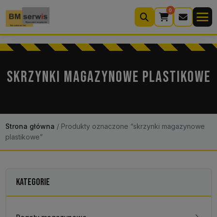
0
Wyszukiwarka
produktów
SKRZYNKI MAGAZYNOWE PLASTIKOWE
Moje konto
Koszyk (0)
Kontakt
22 633 33 11
Strona główna
/
Produkty oznaczone “skrzynki magazynowe
plastikowe”
KATEGORIE