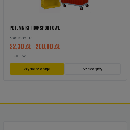
POJEMNIKI TRANSPORTOWE
Kod: mah_tra
22,30
zł
200,00
zł
Zakres
–
cen:
netto + VAT
od
22,30 zł
Ten
Wybierz opcje
Szczegóły
do
produkt
200,00 zł
ma
wiele
wariantów.
Opcje
można
wybrać
na
stronie
produktu