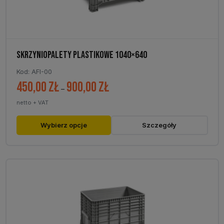
SKRZYNIOPALETY PLASTIKOWE 1040×640
Kod: AFI-00
450,00
zł
900,00
zł
Zakres
–
cen:
netto + VAT
od
450,00 zł
Ten
Wybierz opcje
Szczegóły
do
produkt
900,00 zł
ma
wiele
wariantów.
Opcje
można
wybrać
na
stronie