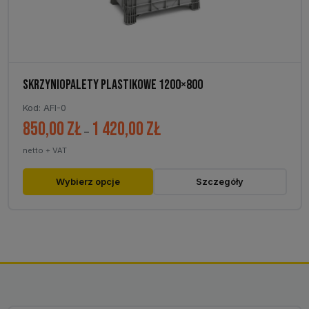
produktu
SKRZYNIOPALETY PLASTIKOWE 1200×800
Kod: AFI-0
850,00
zł
1 420,00
zł
Zakres
–
cen:
netto + VAT
od
850,00 zł
Ten
Wybierz opcje
Szczegóły
do
produkt
1
ma
420,00 zł
wiele
wariantów.
Opcje
można
wybrać
na