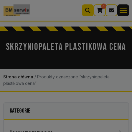
0
Wyszukiwarka
produktów
SKRZYNIOPALETA PLASTIKOWA CENA
Moje konto
Koszyk (0)
Kontakt
22 633 33 11
Strona główna
/
Produkty oznaczone “skrzyniopaleta
plastikowa cena”
KATEGORIE