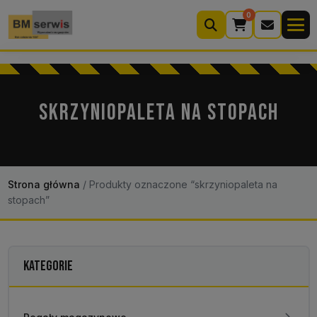
0
Wyszukiwarka
produktów
SKRZYNIOPALETA NA STOPACH
Moje konto
Koszyk (0)
Kontakt
22 633 33 11
Strona główna
/
Produkty oznaczone “skrzyniopaleta na
stopach”
KATEGORIE