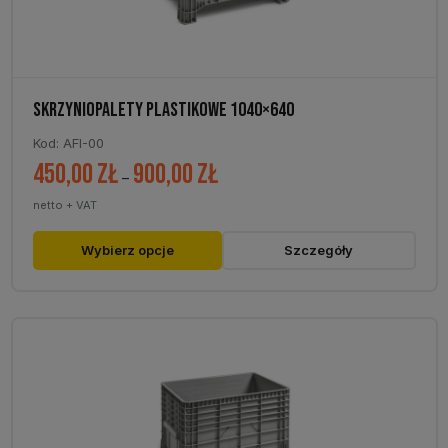
SKRZYNIOPALETY PLASTIKOWE 1040×640
Kod: AFI-00
450,00
zł
900,00
zł
Zakres
–
cen:
netto + VAT
od
450,00 zł
Ten
Wybierz opcje
Szczegóły
do
produkt
900,00 zł
ma
wiele
wariantów.
Opcje
można
wybrać
na
stronie