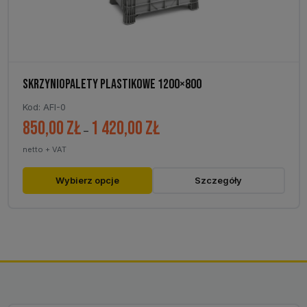
produktu
SKRZYNIOPALETY PLASTIKOWE 1200×800
Kod: AFI-0
850,00
zł
1 420,00
zł
Zakres
–
cen:
netto + VAT
od
850,00 zł
Ten
Wybierz opcje
Szczegóły
do
produkt
1
ma
420,00 zł
wiele
wariantów.
Opcje
można
wybrać
na