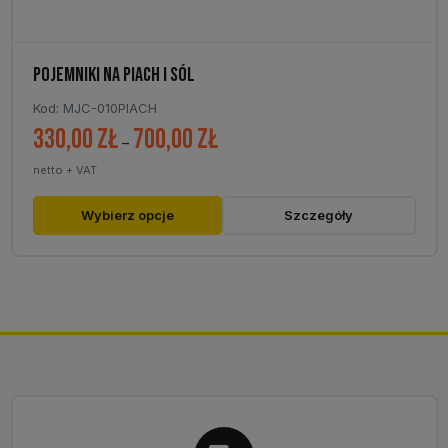
POJEMNIKI NA PIACH I SÓL
Kod: MJC-010PIACH
330,00
zł
700,00
zł
Zakres
–
cen:
netto + VAT
od
330,00 zł
Ten
Wybierz opcje
Szczegóły
do
produkt
700,00 zł
ma
wiele
wariantów.
Opcje
można
wybrać
na
stronie
produktu