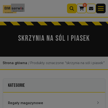
0
Wyszukiwarka
produktów
SKRZYNIA NA SÓL I PIASEK
Moje konto
Koszyk (0)
Kontakt
22 633 33 11
Strona główna
/
Produkty oznaczone “skrzynia na sól i piasek”
KATEGORIE
Regały magazynowe