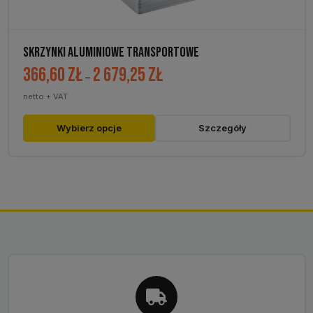
SKRZYNKI ALUMINIOWE TRANSPORTOWE
366,60
zł
2 679,25
zł
Zakres
–
cen:
netto + VAT
od
366,60 zł
Ten
Wybierz opcje
Szczegóły
do
produkt
2
ma
679,25 zł
wiele
wariantów.
Opcje
można
wybrać
na
stronie
produktu