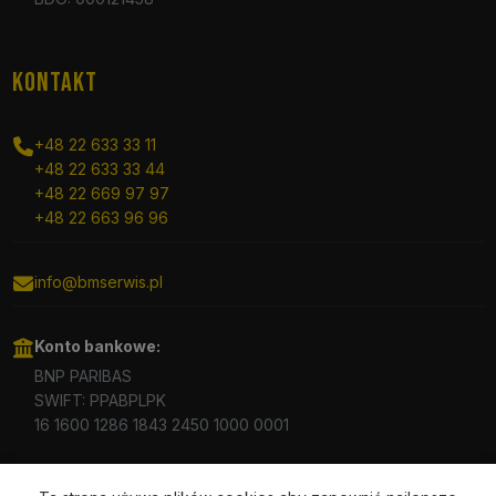
KONTAKT
+48 22 633 33 11
+48 22 633 33 44
+48 22 669 97 97
+48 22 663 96 96
info@bmserwis.pl
Konto bankowe:
BNP PARIBAS
SWIFT: PPABPLPK
16 1600 1286 1843 2450 1000 0001