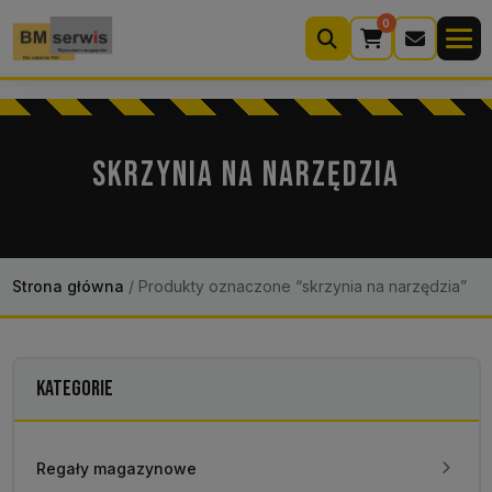
0
Wyszukiwarka
produktów
SKRZYNIA NA NARZĘDZIA
Moje konto
Koszyk (0)
Kontakt
22 633 33 11
Strona główna
/
Produkty oznaczone “skrzynia na narzędzia”
KATEGORIE
Regały magazynowe