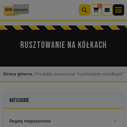
0
Wyszukiwarka
produktów
RUSZTOWANIE NA KÓŁKACH
Moje konto
Koszyk (0)
Kontakt
22 633 33 11
Strona główna
/
Produkty oznaczone “rusztowanie na kółkach”
KATEGORIE
Regały magazynowe