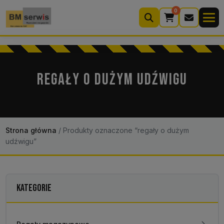
0
Wyszukiwarka
produktów
REGAŁY O DUŻYM UDŹWIGU
Moje konto
Koszyk (0)
Kontakt
22 633 33 11
Strona główna
/
Produkty oznaczone “regały o dużym
udźwigu”
KATEGORIE