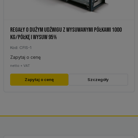
REGAŁY O DUŻYM UDŹWIGU Z WYSUWANYMI PÓŁKAMI 1000
KG/PÓŁKĘ I WYSUW 95%
Kod: CFIS-1
Zapytaj o cenę
netto + VAT
Ten
Zapytaj o cenę
Szczegóły
produkt
ma
wiele
wariantów.
Opcje
można
wybrać
na
stronie