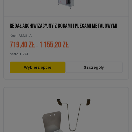
REGAŁ ARCHIWIZACYJNY Z BOKAMI I PLECAMI METALOWYMI
Kod: SMJL.A
719,40
zł
1 155,20
zł
Zakres
–
cen:
netto + VAT
od
719,40 zł
Ten
Wybierz opcje
Szczegóły
do
produkt
1
ma
155,20 zł
wiele
wariantów.
Opcje
można
wybrać
na
stronie
produktu