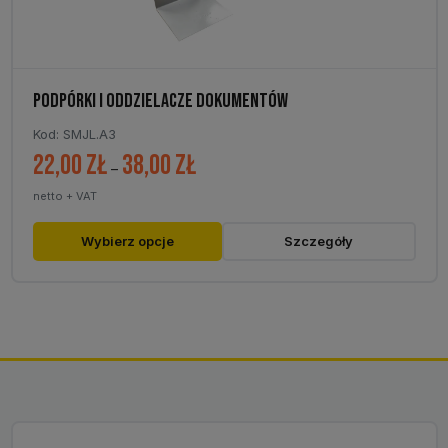
PODPÓRKI I ODDZIELACZE DOKUMENTÓW
Kod: SMJL.A3
22,00
zł
38,00
zł
Zakres
–
cen:
netto + VAT
od
22,00 zł
Ten
Wybierz opcje
Szczegóły
do
produkt
38,00 zł
ma
wiele
wariantów.
Opcje
można
wybrać
na
stronie