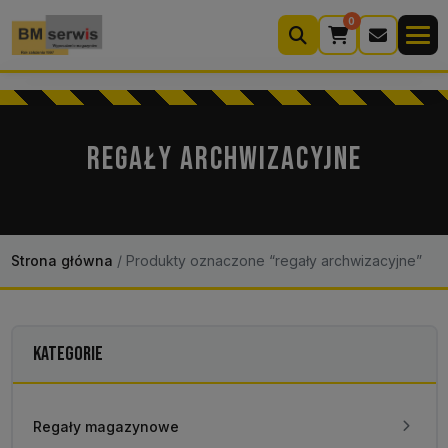
0
Wyszukiwarka
produktów
REGAŁY ARCHWIZACYJNE
Moje konto
Koszyk (0)
Kontakt
22 633 33 11
Strona główna
/
Produkty oznaczone “regały archwizacyjne”
KATEGORIE
Regały magazynowe