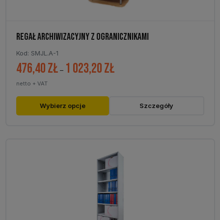
REGAŁ ARCHIWIZACYJNY Z OGRANICZNIKAMI
Kod: SMJL.A-1
476,40
zł
1 023,20
zł
Zakres
–
cen:
netto + VAT
od
476,40 zł
Ten
Wybierz opcje
Szczegóły
do
produkt
1
ma
023,20 zł
wiele
wariantów.
Opcje
można
wybrać
na
stronie
produktu