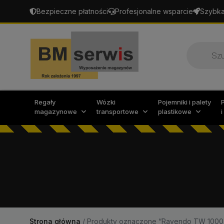
Bezpieczne płatności
Profesjonalne wsparcie
Szybka
Wyszukiw
produktó
Regały
Wózki
Pojemniki i palety
magazynowe
transportowe
plastikowe
Strona główna
/
Produkty oznaczone “Ravendo TW 1000 