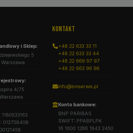
KONTAKT
andlowy i Sklep:
+48 22 633 33 11
+48 22 633 33 44
rdziejewskiego 5
+48 22 669 97 97
 Warszawa
+48 22 663 96 96
rejestrowy:
info@bmserwis.pl
kspira 4/75
 Warszawa
Konto bankowe:
BNP PARIBAS
L 1180533163
SWIFT: PPABPLPK
 012758408
16 1600 1286 1843 2450
00121458