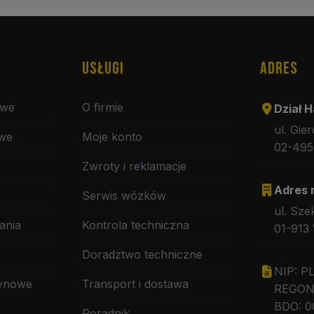
USŁUGI
ADRES
owe
O firmie
Dział H
ul. Gie
owe
Moje konto
02-495
Zwroty i reklamacje
Adres 
Serwis wózków
ul. Sze
ania
Kontrola techniczna
01-913
Doradztwo techniczne
NIP: P
zynowe
Transport i dostawa
REGON:
BDO: 0
Poradnik