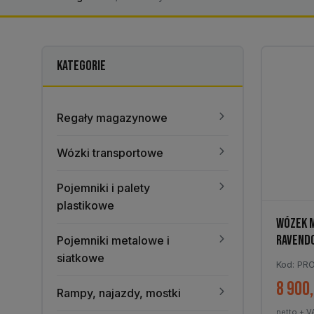
KATEGORIE
Regały magazynowe
Wózki transportowe
Pojemniki i palety
plastikowe
WÓZEK 
RAVENDO
Pojemniki metalowe i
siatkowe
Kod: PRO
8 900
Rampy, najazdy, mostki
netto + V