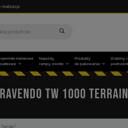
 realizacja
arka
w
Pojemniki metalowe
Najazdy,
Produkty
Drabiny, 
i siatkowe
rampy, mostki
do pakowania
podnośni
RAVENDO TW 1000 TERRAI
Terrain”