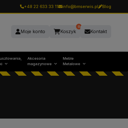
+48 22 633 33 11
info@bmserwis.pl
Blog
0
Moje konto
Koszyk
Kontakt
rusztowania,
Akcesoria
Meble
ki
magazynowe
Metalowe
N