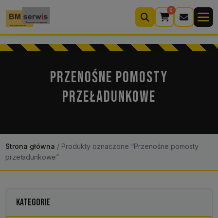
0
Wyszukiwarka
produktów
PRZENOŚNE POMOSTY
PRZEŁADUNKOWE
Moje konto
Koszyk (0)
Kontakt
22 633 33 11
Strona główna
/
Produkty oznaczone “Przenośne pomosty
przeładunkowe”
KATEGORIE