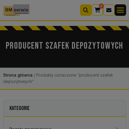
0
Wyszukiwarka
produktów
PRODUCENT SZAFEK DEPOZYTOWYCH
Moje konto
Koszyk (0)
Kontakt
22 633 33 11
Strona główna
/
Produkty oznaczone “producent szafek
depozytowych”
KATEGORIE