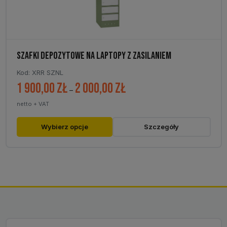
SZAFKI DEPOZYTOWE NA LAPTOPY Z ZASILANIEM
Kod: XRR SZNL
1 900,00
zł
2 000,00
zł
Zakres
–
cen:
netto + VAT
od
1
Ten
Wybierz opcje
Szczegóły
900,00 zł
produkt
do
ma
2
wiele
000,00 zł
wariantów.
Opcje
można
wybrać
na
stronie