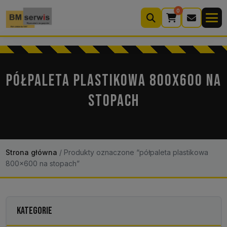
0
Wyszukiwarka
produktów
PÓŁPALETA PLASTIKOWA 800X600 NA
STOPACH
Moje konto
Koszyk (0)
Kontakt
22 633 33 11
Strona główna
/
Produkty oznaczone “półpaleta plastikowa
800x600 na stopach”
KATEGORIE