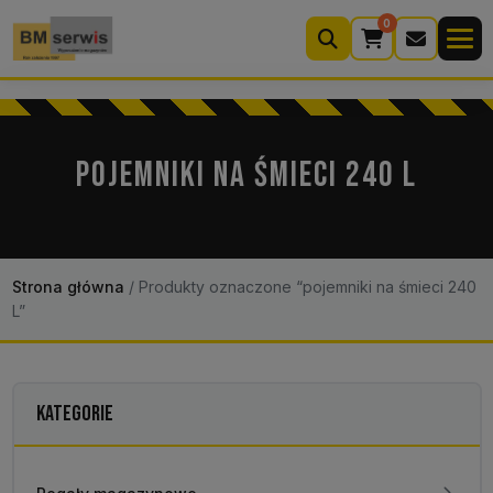
0
Wyszukiwarka
produktów
POJEMNIKI NA ŚMIECI 240 L
Moje konto
Koszyk (0)
Kontakt
22 633 33 11
Strona główna
/
Produkty oznaczone “pojemniki na śmieci 240
L”
KATEGORIE