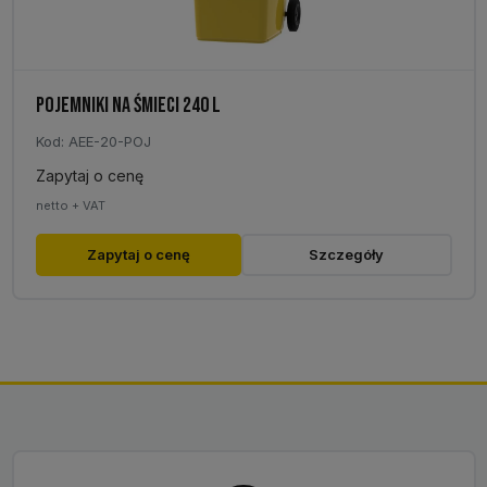
POJEMNIKI NA ŚMIECI 240 L
Kod: AEE-20-POJ
Zapytaj o cenę
netto + VAT
Ten
Zapytaj o cenę
Szczegóły
produkt
ma
wiele
wariantów.
Opcje
można
wybrać
na
stronie
produktu