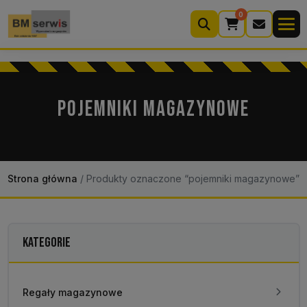
0
Wyszukiwarka
produktów
POJEMNIKI MAGAZYNOWE
Moje konto
Koszyk (0)
Kontakt
22 633 33 11
Strona główna
/
Produkty oznaczone “pojemniki magazynowe”
KATEGORIE
Regały magazynowe