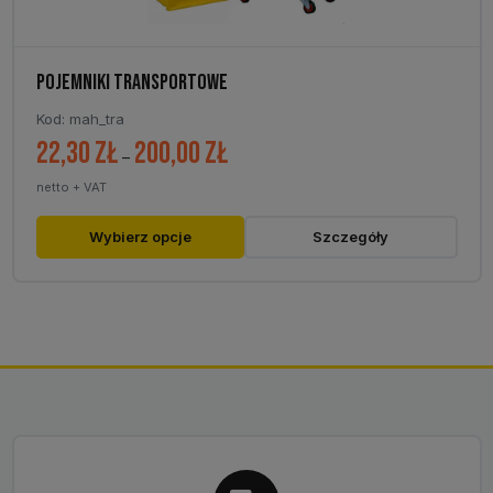
POJEMNIKI TRANSPORTOWE
Kod: mah_tra
22,30
zł
200,00
zł
Zakres
–
cen:
netto + VAT
od
22,30 zł
Ten
Wybierz opcje
Szczegóły
do
produkt
200,00 zł
ma
wiele
wariantów.
Opcje
można
wybrać
na
stronie
produktu