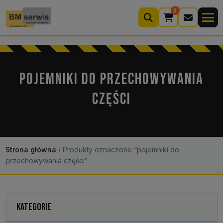
0
Wyszukiwarka
produktów
POJEMNIKI DO PRZECHOWYWANIA
CZĘŚCI
Moje konto
Koszyk (0)
Kontakt
22 633 33 11
Strona główna
/
Produkty oznaczone “pojemniki do
przechowywania części”
KATEGORIE