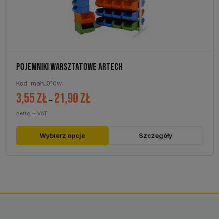
POJEMNIKI WARSZTATOWE ARTECH
Kod: mah_010w
3,55
zł
21,90
zł
Zakres
–
cen:
netto + VAT
od
3,55 zł
Ten
Wybierz opcje
Szczegóły
do
produkt
21,90 zł
ma
wiele
wariantów.
Opcje
można
wybrać
na